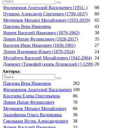
Филимонов Анатолий Васильевич (1951- )
98
Пушкин Александр Сергеевич (1799-1837)
89
Медников Михаил Михайлович (1933-2019)
65
Павлова Вера Ивановна
43
Яшнев Василий Иванович (1879-1962)
38
Левин Натан Феликсович (1928-2017)
35
Василев Иван Иванович (1836-1901)
27
Ленин Владимир Ильич (1870-1924)
24
Мусийчук Василий Михайлович (1942-2004)
24
Довмонт (Тимофей) князь Псковский (?-1299)
20
Авторы:
Павлова Вера Ивановна
282
Филимонов Анатолий Васильевич
100
Киселева Елена Григорьевна
86
Левин Натан Феликсович
78
Медников Михаил Михайлович
66
Акинфиева Ольга Вадимовна
38
Смолькин Игорь Александрович
38
Яшнев Василий Иванович
33