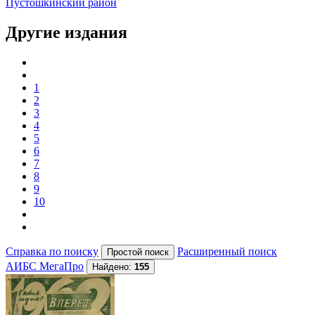
Пустошкинский район
Другие издания
1
2
3
4
5
6
7
8
9
10
Справка по поиску
Расширенный поиск
АИБС МегаПро
Найдено:
155