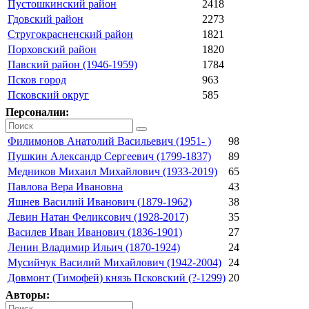
Пустошкинский район
2418
Гдовский район
2273
Стругокрасненский район
1821
Порховский район
1820
Павский район (1946-1959)
1784
Псков город
963
Псковский округ
585
Персоналии:
Филимонов Анатолий Васильевич (1951- )
98
Пушкин Александр Сергеевич (1799-1837)
89
Медников Михаил Михайлович (1933-2019)
65
Павлова Вера Ивановна
43
Яшнев Василий Иванович (1879-1962)
38
Левин Натан Феликсович (1928-2017)
35
Василев Иван Иванович (1836-1901)
27
Ленин Владимир Ильич (1870-1924)
24
Мусийчук Василий Михайлович (1942-2004)
24
Довмонт (Тимофей) князь Псковский (?-1299)
20
Авторы: