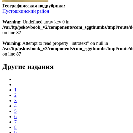
Географическая подрубрика:
Пустошкинский район
Warning
: Undefined array key 0 in
/var/ftp/pskovbook_v2/components/com_sggthumbs/tmpl/route/d
on line
87
Warning
: Attempt to read property "introtext" on null in
/var/ftp/pskovbook_v2/components/com_sggthumbs/tmpl/route/d
on line
87
Другие издания
1
2
3
4
5
6
7
8
9