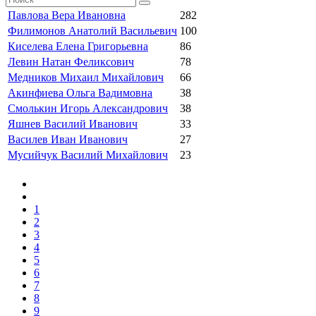
Павлова Вера Ивановна
282
Филимонов Анатолий Васильевич
100
Киселева Елена Григорьевна
86
Левин Натан Феликсович
78
Медников Михаил Михайлович
66
Акинфиева Ольга Вадимовна
38
Смолькин Игорь Александрович
38
Яшнев Василий Иванович
33
Василев Иван Иванович
27
Мусийчук Василий Михайлович
23
1
2
3
4
5
6
7
8
9