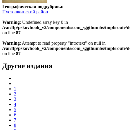
Географическая подрубрика:
Пустошкинский район
Warning
: Undefined array key 0 in
/var/ftp/pskovbook_v2/components/com_sggthumbs/tmpl/route/d
on line
87
Warning
: Attempt to read property "introtext" on null in
/var/ftp/pskovbook_v2/components/com_sggthumbs/tmpl/route/d
on line
87
Другие издания
1
2
3
4
5
6
7
8