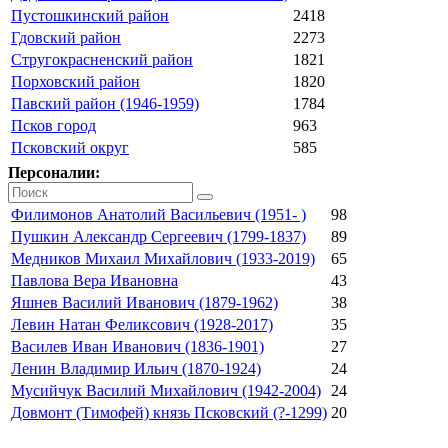
Пустошкинский район
2418
Гдовский район
2273
Стругокрасненский район
1821
Порховский район
1820
Павский район (1946-1959)
1784
Псков город
963
Псковский округ
585
Персоналии:
Филимонов Анатолий Васильевич (1951- )
98
Пушкин Александр Сергеевич (1799-1837)
89
Медников Михаил Михайлович (1933-2019)
65
Павлова Вера Ивановна
43
Яшнев Василий Иванович (1879-1962)
38
Левин Натан Феликсович (1928-2017)
35
Василев Иван Иванович (1836-1901)
27
Ленин Владимир Ильич (1870-1924)
24
Мусийчук Василий Михайлович (1942-2004)
24
Довмонт (Тимофей) князь Псковский (?-1299)
20