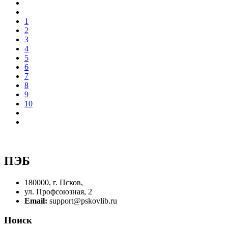
1
2
3
4
5
6
7
8
9
10
ПЭБ
180000, г. Псков,
ул. Профсоюзная, 2
Email:
support@pskovlib.ru
Поиск