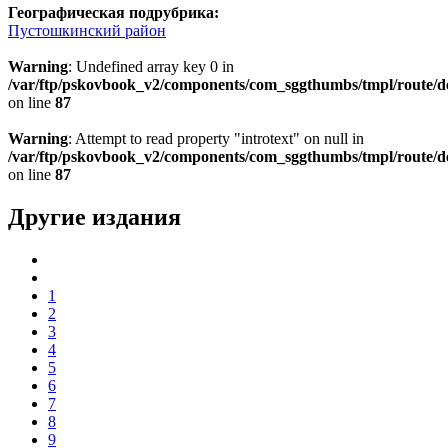
Географическая подрубрика:
Пустошкинский район
Warning
: Undefined array key 0 in
/var/ftp/pskovbook_v2/components/com_sggthumbs/tmpl/route/d
on line
87
Warning
: Attempt to read property "introtext" on null in
/var/ftp/pskovbook_v2/components/com_sggthumbs/tmpl/route/d
on line
87
Другие издания
1
2
3
4
5
6
7
8
9