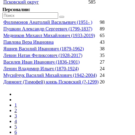
Псковский округ
585
Персоналии:
Филимонов Анатолий Васильевич (1951- )
98
Пушкин Александр Сергеевич (1799-1837)
89
Медников Михаил Михайлович (1933-2019)
65
Павлова Вера Ивановна
43
Яшнев Василий Иванович (1879-1962)
38
Левин Натан Феликсович (1928-2017)
35
Василев Иван Иванович (1836-1901)
27
Ленин Владимир Ильич (1870-1924)
24
Мусийчук Василий Михайлович (1942-2004)
24
Довмонт (Тимофей) князь Псковский (?-1299)
20
1
2
3
4
5
6