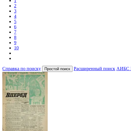
1
2
3
4
5
6
7
8
9
10
Справка по поиску
Расширенный поиск
АИБС 