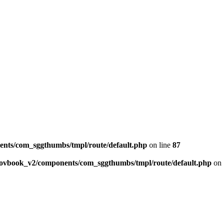
ents/com_sggthumbs/tmpl/route/default.php
on line
87
skovbook_v2/components/com_sggthumbs/tmpl/route/default.php
on