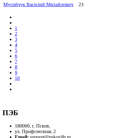
Мусийчук Василий Михайлович
23
1
2
3
4
5
6
7
8
9
10
ПЭБ
180000, г. Псков,
ул. Профсоюзная, 2
Email:
support@pskovlib.ru