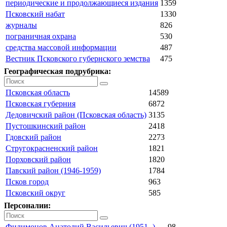
периодические и продолжающиеся издания
1359
Псковский набат
1330
журналы
826
пограничная охрана
530
средства массовой информации
487
Вестник Псковского губернского земства
475
Географическая подрубрика:
Псковская область
14589
Псковская губерния
6872
Дедовичский район (Псковская область)
3135
Пустошкинский район
2418
Гдовский район
2273
Стругокрасненский район
1821
Порховский район
1820
Павский район (1946-1959)
1784
Псков город
963
Псковский округ
585
Персоналии:
Филимонов Анатолий Васильевич (1951- )
98