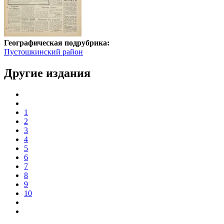
Географическая подрубрика:
Пустошкинский район
Другие издания
1
2
3
4
5
6
7
8
9
10