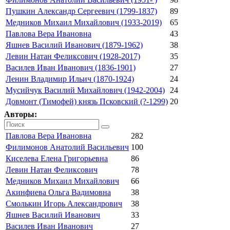
Пушкин Александр Сергеевич (1799-1837)
89
Медников Михаил Михайлович (1933-2019)
65
Павлова Вера Ивановна
43
Яшнев Василий Иванович (1879-1962)
38
Левин Натан Феликсович (1928-2017)
35
Василев Иван Иванович (1836-1901)
27
Ленин Владимир Ильич (1870-1924)
24
Мусийчук Василий Михайлович (1942-2004)
24
Довмонт (Тимофей) князь Псковский (?-1299)
20
Авторы:
Павлова Вера Ивановна
282
Филимонов Анатолий Васильевич
100
Киселева Елена Григорьевна
86
Левин Натан Феликсович
78
Медников Михаил Михайлович
66
Акинфиева Ольга Вадимовна
38
Смолькин Игорь Александрович
38
Яшнев Василий Иванович
33
Василев Иван Иванович
27