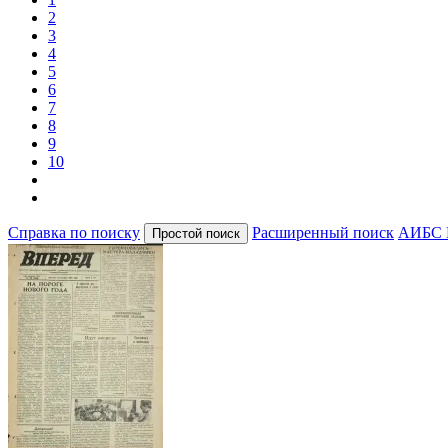
2
3
4
5
6
7
8
9
10
Справка по поиску
Расширенный поиск
АИБС 