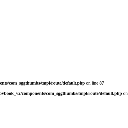
ents/com_sggthumbs/tmpl/route/default.php
on line
87
skovbook_v2/components/com_sggthumbs/tmpl/route/default.php
on