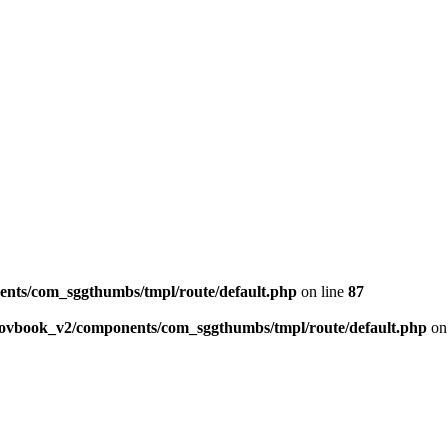
ents/com_sggthumbs/tmpl/route/default.php
on line
87
skovbook_v2/components/com_sggthumbs/tmpl/route/default.php
on