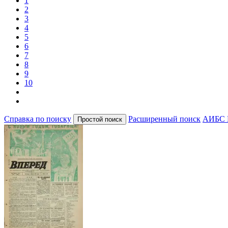
1
2
3
4
5
6
7
8
9
10
Справка по поиску
Расширенный поиск
АИБС 