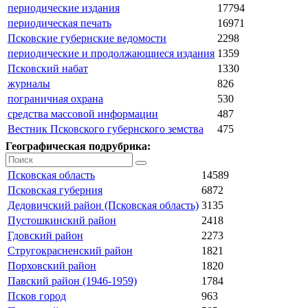
периодические издания
17794
периодическая печать
16971
Псковские губернские ведомости
2298
периодические и продолжающиеся издания
1359
Псковский набат
1330
журналы
826
пограничная охрана
530
средства массовой информации
487
Вестник Псковского губернского земства
475
Географическая подрубрика:
Псковская область
14589
Псковская губерния
6872
Дедовичский район (Псковская область)
3135
Пустошкинский район
2418
Гдовский район
2273
Стругокрасненский район
1821
Порховский район
1820
Павский район (1946-1959)
1784
Псков город
963