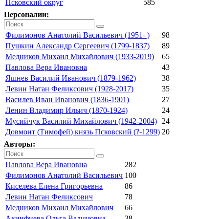
Псковский округ
585
Персоналии:
Филимонов Анатолий Васильевич (1951- )
98
Пушкин Александр Сергеевич (1799-1837)
89
Медников Михаил Михайлович (1933-2019)
65
Павлова Вера Ивановна
43
Яшнев Василий Иванович (1879-1962)
38
Левин Натан Феликсович (1928-2017)
35
Василев Иван Иванович (1836-1901)
27
Ленин Владимир Ильич (1870-1924)
24
Мусийчук Василий Михайлович (1942-2004)
24
Довмонт (Тимофей) князь Псковский (?-1299)
20
Авторы:
Павлова Вера Ивановна
282
Филимонов Анатолий Васильевич
100
Киселева Елена Григорьевна
86
Левин Натан Феликсович
78
Медников Михаил Михайлович
66
Акинфиева Ольга Вадимовна
38