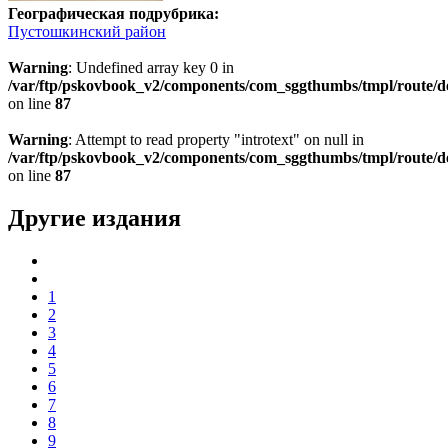
Географическая подрубрика:
Пустошкинский район
Warning
: Undefined array key 0 in
/var/ftp/pskovbook_v2/components/com_sggthumbs/tmpl/route/d
on line
87
Warning
: Attempt to read property "introtext" on null in
/var/ftp/pskovbook_v2/components/com_sggthumbs/tmpl/route/d
on line
87
Другие издания
1
2
3
4
5
6
7
8
9