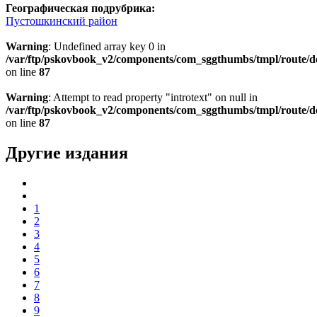
Географическая подрубрика:
Пустошкинский район
Warning
: Undefined array key 0 in
/var/ftp/pskovbook_v2/components/com_sggthumbs/tmpl/route/d
on line
87
Warning
: Attempt to read property "introtext" on null in
/var/ftp/pskovbook_v2/components/com_sggthumbs/tmpl/route/d
on line
87
Другие издания
1
2
3
4
5
6
7
8
9