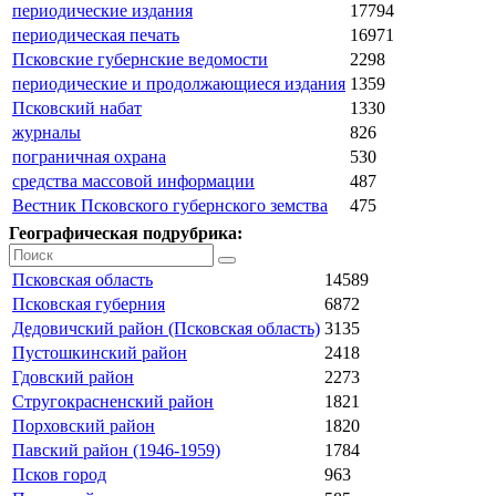
периодические издания
17794
периодическая печать
16971
Псковские губернские ведомости
2298
периодические и продолжающиеся издания
1359
Псковский набат
1330
журналы
826
пограничная охрана
530
средства массовой информации
487
Вестник Псковского губернского земства
475
Географическая подрубрика:
Псковская область
14589
Псковская губерния
6872
Дедовичский район (Псковская область)
3135
Пустошкинский район
2418
Гдовский район
2273
Стругокрасненский район
1821
Порховский район
1820
Павский район (1946-1959)
1784
Псков город
963