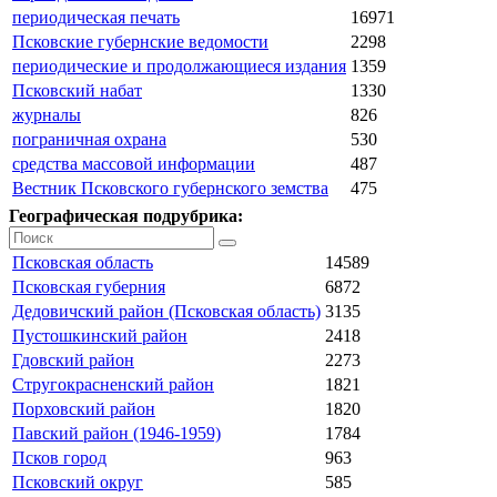
периодическая печать
16971
Псковские губернские ведомости
2298
периодические и продолжающиеся издания
1359
Псковский набат
1330
журналы
826
пограничная охрана
530
средства массовой информации
487
Вестник Псковского губернского земства
475
Географическая подрубрика:
Псковская область
14589
Псковская губерния
6872
Дедовичский район (Псковская область)
3135
Пустошкинский район
2418
Гдовский район
2273
Стругокрасненский район
1821
Порховский район
1820
Павский район (1946-1959)
1784
Псков город
963
Псковский округ
585