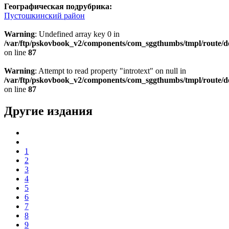
Географическая подрубрика:
Пустошкинский район
Warning
: Undefined array key 0 in
/var/ftp/pskovbook_v2/components/com_sggthumbs/tmpl/route/d
on line
87
Warning
: Attempt to read property "introtext" on null in
/var/ftp/pskovbook_v2/components/com_sggthumbs/tmpl/route/d
on line
87
Другие издания
1
2
3
4
5
6
7
8
9