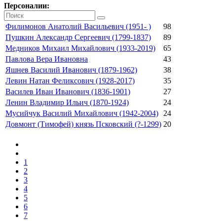
Персоналии:
Филимонов Анатолий Васильевич (1951- )
98
Пушкин Александр Сергеевич (1799-1837)
89
Медников Михаил Михайлович (1933-2019)
65
Павлова Вера Ивановна
43
Яшнев Василий Иванович (1879-1962)
38
Левин Натан Феликсович (1928-2017)
35
Василев Иван Иванович (1836-1901)
27
Ленин Владимир Ильич (1870-1924)
24
Мусийчук Василий Михайлович (1942-2004)
24
Довмонт (Тимофей) князь Псковский (?-1299)
20
1
2
3
4
5
6
7