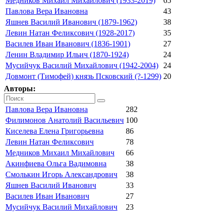
Медников Михаил Михайлович (1933-2019)
65
Павлова Вера Ивановна
43
Яшнев Василий Иванович (1879-1962)
38
Левин Натан Феликсович (1928-2017)
35
Василев Иван Иванович (1836-1901)
27
Ленин Владимир Ильич (1870-1924)
24
Мусийчук Василий Михайлович (1942-2004)
24
Довмонт (Тимофей) князь Псковский (?-1299)
20
Авторы:
Павлова Вера Ивановна
282
Филимонов Анатолий Васильевич
100
Киселева Елена Григорьевна
86
Левин Натан Феликсович
78
Медников Михаил Михайлович
66
Акинфиева Ольга Вадимовна
38
Смолькин Игорь Александрович
38
Яшнев Василий Иванович
33
Василев Иван Иванович
27
Мусийчук Василий Михайлович
23