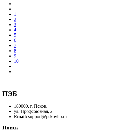
1
2
3
4
5
6
7
8
9
10
ПЭБ
180000, г. Псков,
ул. Профсоюзная, 2
Email:
support@pskovlib.ru
Поиск