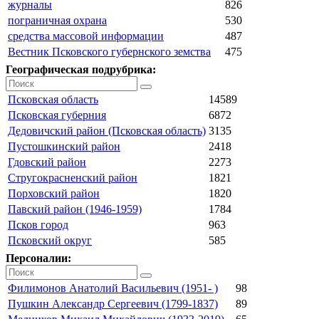
журналы
826
пограничная охрана
530
средства массовой информации
487
Вестник Псковского губернского земства
475
Географическая подрубрика:
Псковская область
14589
Псковская губерния
6872
Дедовичский район (Псковская область)
3135
Пустошкинский район
2418
Гдовский район
2273
Стругокрасненский район
1821
Порховский район
1820
Павский район (1946-1959)
1784
Псков город
963
Псковский округ
585
Персоналии:
Филимонов Анатолий Васильевич (1951- )
98
Пушкин Александр Сергеевич (1799-1837)
89