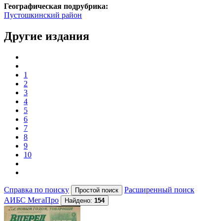
Географическая подрубрика:
Пустошкинский район
Другие издания
1
2
3
4
5
6
7
8
9
10
Справка по поиску
Расширенный поиск
АИБС МегаПро
Найдено:
154