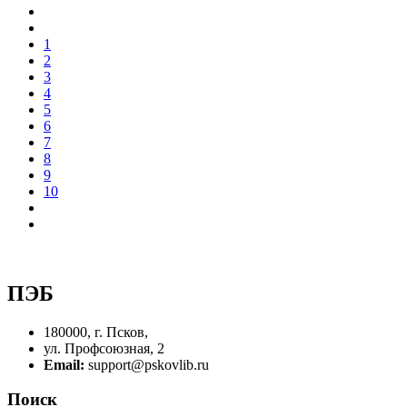
1
2
3
4
5
6
7
8
9
10
ПЭБ
180000, г. Псков,
ул. Профсоюзная, 2
Email:
support@pskovlib.ru
Поиск