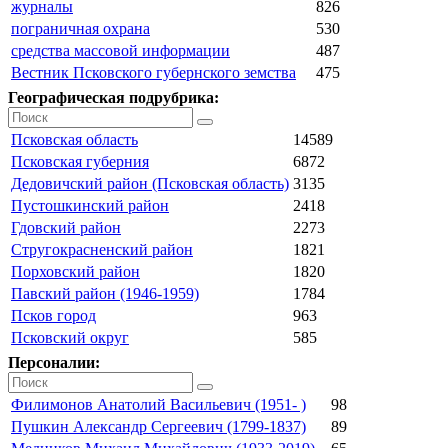
журналы
826
пограничная охрана
530
средства массовой информации
487
Вестник Псковского губернского земства
475
Географическая подрубрика:
Псковская область
14589
Псковская губерния
6872
Дедовичский район (Псковская область)
3135
Пустошкинский район
2418
Гдовский район
2273
Стругокрасненский район
1821
Порховский район
1820
Павский район (1946-1959)
1784
Псков город
963
Псковский округ
585
Персоналии:
Филимонов Анатолий Васильевич (1951- )
98
Пушкин Александр Сергеевич (1799-1837)
89