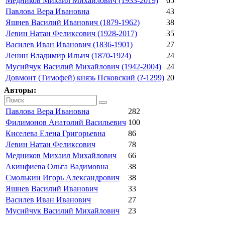
Медников Михаил Михайлович (1933-2019)
65
Павлова Вера Ивановна
43
Яшнев Василий Иванович (1879-1962)
38
Левин Натан Феликсович (1928-2017)
35
Василев Иван Иванович (1836-1901)
27
Ленин Владимир Ильич (1870-1924)
24
Мусийчук Василий Михайлович (1942-2004)
24
Довмонт (Тимофей) князь Псковский (?-1299)
20
Авторы:
Павлова Вера Ивановна
282
Филимонов Анатолий Васильевич
100
Киселева Елена Григорьевна
86
Левин Натан Феликсович
78
Медников Михаил Михайлович
66
Акинфиева Ольга Вадимовна
38
Смолькин Игорь Александрович
38
Яшнев Василий Иванович
33
Василев Иван Иванович
27
Мусийчук Василий Михайлович
23