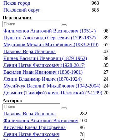
Псков город
963
Псковский округ
585
Персоналии:
Филимонов Анатолий Васильевич (1951- )
98
Пушкин Александр Сергеевич (1799-1837)
89
Медников Михаил Михайлович (1933-2019)
65
Павлова Вера Ивановна
43
Яшнев Василий Иванович (1879-1962)
38
Левин Натан Феликсович (1928-2017)
35
Василев Иван Иванович (1836-1901)
27
Ленин Владимир Ильич (1870-1924)
24
Мусийчук Василий Михайлович (1942-2004)
24
Довмонт (Тимофей) князь Псковский (?-1299)
20
Авторы:
Павлова Вера Ивановна
282
Филимонов Анатолий Васильевич
100
Киселева Елена Григорьевна
86
Левин Натан Феликсович
78