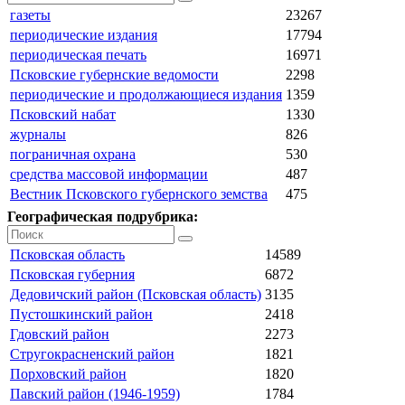
газеты
23267
периодические издания
17794
периодическая печать
16971
Псковские губернские ведомости
2298
периодические и продолжающиеся издания
1359
Псковский набат
1330
журналы
826
пограничная охрана
530
средства массовой информации
487
Вестник Псковского губернского земства
475
Географическая подрубрика:
Псковская область
14589
Псковская губерния
6872
Дедовичский район (Псковская область)
3135
Пустошкинский район
2418
Гдовский район
2273
Стругокрасненский район
1821
Порховский район
1820
Павский район (1946-1959)
1784