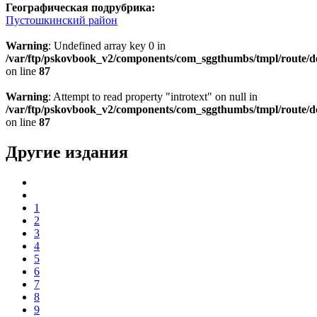
Географическая подрубрика:
Пустошкинский район
Warning
: Undefined array key 0 in
/var/ftp/pskovbook_v2/components/com_sggthumbs/tmpl/route/d
on line
87
Warning
: Attempt to read property "introtext" on null in
/var/ftp/pskovbook_v2/components/com_sggthumbs/tmpl/route/d
on line
87
Другие издания
1
2
3
4
5
6
7
8
9