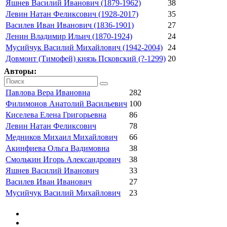
Яшнев Василий Иванович (1879-1962)
38
Левин Натан Феликсович (1928-2017)
35
Василев Иван Иванович (1836-1901)
27
Ленин Владимир Ильич (1870-1924)
24
Мусийчук Василий Михайлович (1942-2004)
24
Довмонт (Тимофей) князь Псковский (?-1299)
20
Авторы:
Павлова Вера Ивановна
282
Филимонов Анатолий Васильевич
100
Киселева Елена Григорьевна
86
Левин Натан Феликсович
78
Медников Михаил Михайлович
66
Акинфиева Ольга Вадимовна
38
Смолькин Игорь Александрович
38
Яшнев Василий Иванович
33
Василев Иван Иванович
27
Мусийчук Василий Михайлович
23