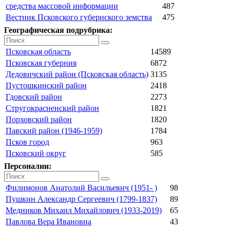
средства массовой информации
487
Вестник Псковского губернского земства
475
Географическая подрубрика:
Псковская область
14589
Псковская губерния
6872
Дедовичский район (Псковская область)
3135
Пустошкинский район
2418
Гдовский район
2273
Стругокрасненский район
1821
Порховский район
1820
Павский район (1946-1959)
1784
Псков город
963
Псковский округ
585
Персоналии:
Филимонов Анатолий Васильевич (1951- )
98
Пушкин Александр Сергеевич (1799-1837)
89
Медников Михаил Михайлович (1933-2019)
65
Павлова Вера Ивановна
43