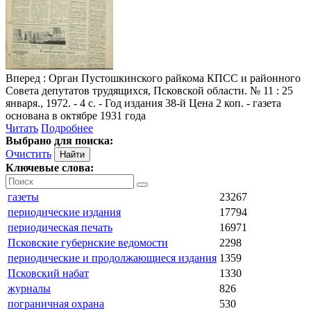
Вперед
: Орган Пустошкинского райкома КПСС и районного
Совета депутатов трудящихся, Псковской области. № 11 : 25
января., 1972. - 4 с. - Год издания 38-й Цена 2 коп. - газета
основана в октябре 1931 года
Читать
Подробнее
Выбрано для поиска:
Очистить
Ключевые слова:
газеты
23267
периодические издания
17794
периодическая печать
16971
Псковские губернские ведомости
2298
периодические и продолжающиеся издания
1359
Псковский набат
1330
журналы
826
пограничная охрана
530