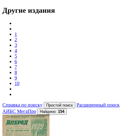
Другие издания
1
2
3
4
5
6
7
8
9
10
Справка по поиску
Расширенный поиск
АИБС МегаПро
Найдено:
154