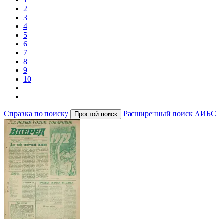
2
3
4
5
6
7
8
9
10
Справка по поиску
Расширенный поиск
АИБС 