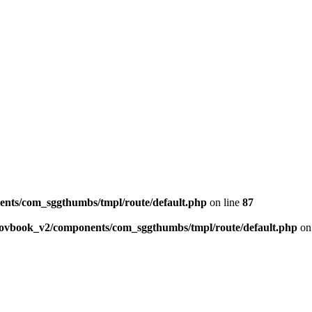
ents/com_sggthumbs/tmpl/route/default.php
on line
87
skovbook_v2/components/com_sggthumbs/tmpl/route/default.php
on