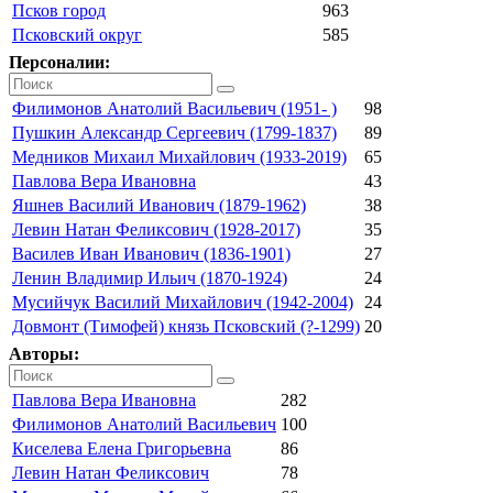
Псков город
963
Псковский округ
585
Персоналии:
Филимонов Анатолий Васильевич (1951- )
98
Пушкин Александр Сергеевич (1799-1837)
89
Медников Михаил Михайлович (1933-2019)
65
Павлова Вера Ивановна
43
Яшнев Василий Иванович (1879-1962)
38
Левин Натан Феликсович (1928-2017)
35
Василев Иван Иванович (1836-1901)
27
Ленин Владимир Ильич (1870-1924)
24
Мусийчук Василий Михайлович (1942-2004)
24
Довмонт (Тимофей) князь Псковский (?-1299)
20
Авторы:
Павлова Вера Ивановна
282
Филимонов Анатолий Васильевич
100
Киселева Елена Григорьевна
86
Левин Натан Феликсович
78