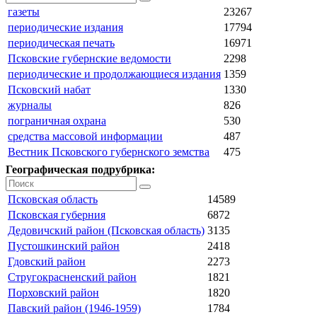
газеты
23267
периодические издания
17794
периодическая печать
16971
Псковские губернские ведомости
2298
периодические и продолжающиеся издания
1359
Псковский набат
1330
журналы
826
пограничная охрана
530
средства массовой информации
487
Вестник Псковского губернского земства
475
Географическая подрубрика:
Псковская область
14589
Псковская губерния
6872
Дедовичский район (Псковская область)
3135
Пустошкинский район
2418
Гдовский район
2273
Стругокрасненский район
1821
Порховский район
1820
Павский район (1946-1959)
1784