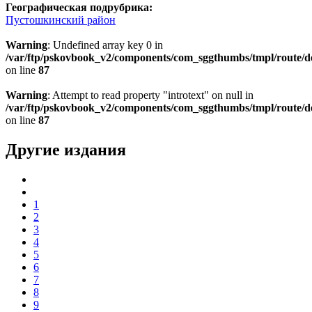
Географическая подрубрика:
Пустошкинский район
Warning
: Undefined array key 0 in
/var/ftp/pskovbook_v2/components/com_sggthumbs/tmpl/route/d
on line
87
Warning
: Attempt to read property "introtext" on null in
/var/ftp/pskovbook_v2/components/com_sggthumbs/tmpl/route/d
on line
87
Другие издания
1
2
3
4
5
6
7
8
9