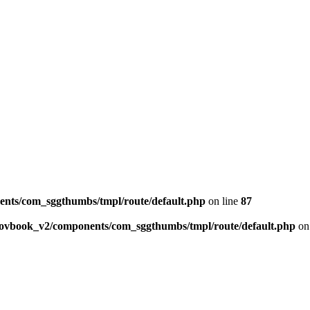
ents/com_sggthumbs/tmpl/route/default.php
on line
87
skovbook_v2/components/com_sggthumbs/tmpl/route/default.php
on