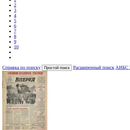
2
3
4
5
6
7
8
9
10
Справка по поиску
Расширенный поиск
АИБС 