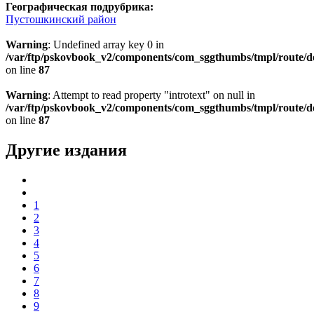
Географическая подрубрика:
Пустошкинский район
Warning
: Undefined array key 0 in
/var/ftp/pskovbook_v2/components/com_sggthumbs/tmpl/route/d
on line
87
Warning
: Attempt to read property "introtext" on null in
/var/ftp/pskovbook_v2/components/com_sggthumbs/tmpl/route/d
on line
87
Другие издания
1
2
3
4
5
6
7
8
9