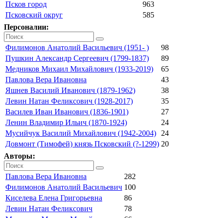
Псков город
963
Псковский округ
585
Персоналии:
Филимонов Анатолий Васильевич (1951- )
98
Пушкин Александр Сергеевич (1799-1837)
89
Медников Михаил Михайлович (1933-2019)
65
Павлова Вера Ивановна
43
Яшнев Василий Иванович (1879-1962)
38
Левин Натан Феликсович (1928-2017)
35
Василев Иван Иванович (1836-1901)
27
Ленин Владимир Ильич (1870-1924)
24
Мусийчук Василий Михайлович (1942-2004)
24
Довмонт (Тимофей) князь Псковский (?-1299)
20
Авторы:
Павлова Вера Ивановна
282
Филимонов Анатолий Васильевич
100
Киселева Елена Григорьевна
86
Левин Натан Феликсович
78