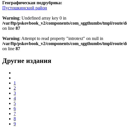
Географическая подрубрика:
Пустошкинский район
Warning
: Undefined array key 0 in
/var/ftp/pskovbook_v2/components/com_sggthumbs/tmpl/route/d
on line
87
Warning
: Attempt to read property "introtext" on null in
/var/ftp/pskovbook_v2/components/com_sggthumbs/tmpl/route/d
on line
87
Другие издания
1
2
3
4
5
6
7
8
9