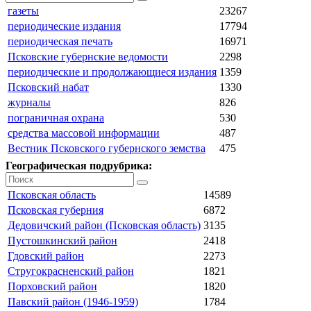
газеты
23267
периодические издания
17794
периодическая печать
16971
Псковские губернские ведомости
2298
периодические и продолжающиеся издания
1359
Псковский набат
1330
журналы
826
пограничная охрана
530
средства массовой информации
487
Вестник Псковского губернского земства
475
Географическая подрубрика:
Псковская область
14589
Псковская губерния
6872
Дедовичский район (Псковская область)
3135
Пустошкинский район
2418
Гдовский район
2273
Стругокрасненский район
1821
Порховский район
1820
Павский район (1946-1959)
1784