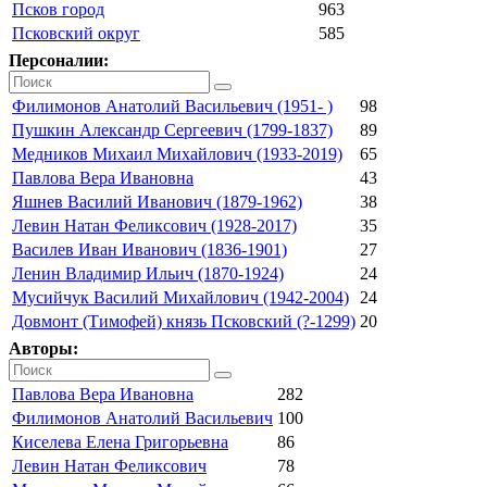
Псков город
963
Псковский округ
585
Персоналии:
Филимонов Анатолий Васильевич (1951- )
98
Пушкин Александр Сергеевич (1799-1837)
89
Медников Михаил Михайлович (1933-2019)
65
Павлова Вера Ивановна
43
Яшнев Василий Иванович (1879-1962)
38
Левин Натан Феликсович (1928-2017)
35
Василев Иван Иванович (1836-1901)
27
Ленин Владимир Ильич (1870-1924)
24
Мусийчук Василий Михайлович (1942-2004)
24
Довмонт (Тимофей) князь Псковский (?-1299)
20
Авторы:
Павлова Вера Ивановна
282
Филимонов Анатолий Васильевич
100
Киселева Елена Григорьевна
86
Левин Натан Феликсович
78