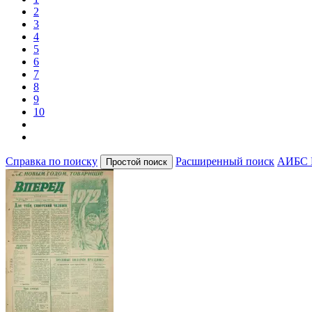
2
3
4
5
6
7
8
9
10
Справка по поиску
Расширенный поиск
АИБС 