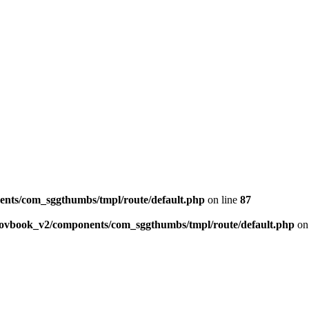
ents/com_sggthumbs/tmpl/route/default.php
on line
87
skovbook_v2/components/com_sggthumbs/tmpl/route/default.php
on