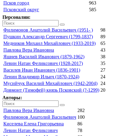
Псков город
963
Псковский округ
585
Персоналии:
Филимонов Анатолий Васильевич (1951- )
98
Пушкин Александр Сергеевич (1799-1837)
89
Медников Михаил Михайлович (1933-2019)
65
Павлова Вера Ивановна
43
Яшнев Василий Иванович (1879-1962)
38
Левин Натан Феликсович (1928-2017)
35
Василев Иван Иванович (1836-1901)
27
Ленин Владимир Ильич (1870-1924)
24
Мусийчук Василий Михайлович (1942-2004)
24
Довмонт (Тимофей) князь Псковский (?-1299)
20
Авторы:
Павлова Вера Ивановна
282
Филимонов Анатолий Васильевич
100
Киселева Елена Григорьевна
86
Левин Натан Феликсович
78