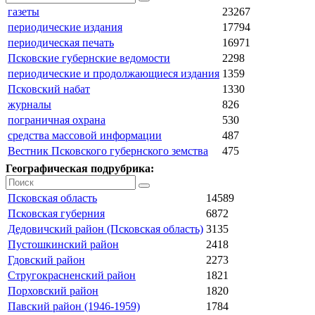
газеты
23267
периодические издания
17794
периодическая печать
16971
Псковские губернские ведомости
2298
периодические и продолжающиеся издания
1359
Псковский набат
1330
журналы
826
пограничная охрана
530
средства массовой информации
487
Вестник Псковского губернского земства
475
Географическая подрубрика:
Псковская область
14589
Псковская губерния
6872
Дедовичский район (Псковская область)
3135
Пустошкинский район
2418
Гдовский район
2273
Стругокрасненский район
1821
Порховский район
1820
Павский район (1946-1959)
1784