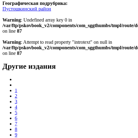
Географическая подрубрика:
Пустошкинский район
Warning
: Undefined array key 0 in
/var/ftp/pskovbook_v2/components/com_sggthumbs/tmpl/route/d
on line
87
Warning
: Attempt to read property "introtext" on null in
/var/ftp/pskovbook_v2/components/com_sggthumbs/tmpl/route/d
on line
87
Другие издания
1
2
3
4
5
6
7
8
9