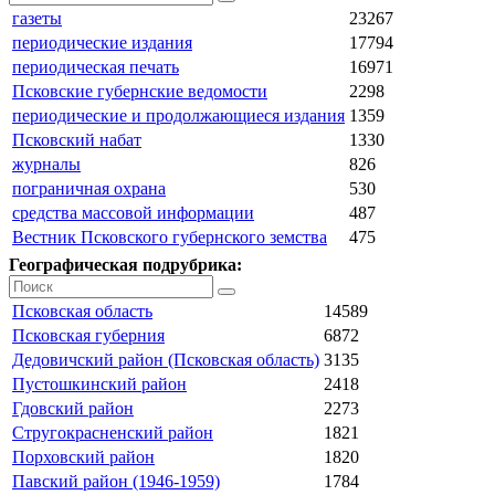
газеты
23267
периодические издания
17794
периодическая печать
16971
Псковские губернские ведомости
2298
периодические и продолжающиеся издания
1359
Псковский набат
1330
журналы
826
пограничная охрана
530
средства массовой информации
487
Вестник Псковского губернского земства
475
Географическая подрубрика:
Псковская область
14589
Псковская губерния
6872
Дедовичский район (Псковская область)
3135
Пустошкинский район
2418
Гдовский район
2273
Стругокрасненский район
1821
Порховский район
1820
Павский район (1946-1959)
1784