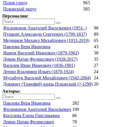
Псков город
963
Псковский округ
585
Персоналии:
Филимонов Анатолий Васильевич (1951- )
98
Пушкин Александр Сергеевич (1799-1837)
89
Медников Михаил Михайлович (1933-2019)
65
Павлова Вера Ивановна
43
Яшнев Василий Иванович (1879-1962)
38
Левин Натан Феликсович (1928-2017)
35
Василев Иван Иванович (1836-1901)
27
Ленин Владимир Ильич (1870-1924)
24
Мусийчук Василий Михайлович (1942-2004)
24
Довмонт (Тимофей) князь Псковский (?-1299)
20
Авторы:
Павлова Вера Ивановна
282
Филимонов Анатолий Васильевич
100
Киселева Елена Григорьевна
86
Левин Натан Феликсович
78