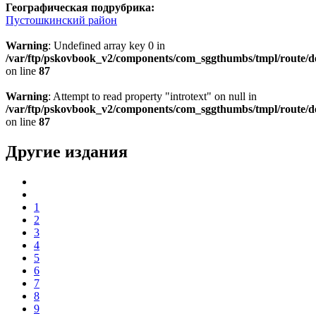
Географическая подрубрика:
Пустошкинский район
Warning
: Undefined array key 0 in
/var/ftp/pskovbook_v2/components/com_sggthumbs/tmpl/route/d
on line
87
Warning
: Attempt to read property "introtext" on null in
/var/ftp/pskovbook_v2/components/com_sggthumbs/tmpl/route/d
on line
87
Другие издания
1
2
3
4
5
6
7
8
9