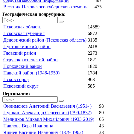
средства массовой информации
487
Вестник Псковского губернского земства
475
Географическая подрубрика:
Псковская область
14589
Псковская губерния
6872
Дедовичский район (Псковская область)
3135
Пустошкинский район
2418
Гдовский район
2273
Стругокрасненский район
1821
Порховский район
1820
Павский район (1946-1959)
1784
Псков город
963
Псковский округ
585
Персоналии:
Филимонов Анатолий Васильевич (1951- )
98
Пушкин Александр Сергеевич (1799-1837)
89
Медников Михаил Михайлович (1933-2019)
65
Павлова Вера Ивановна
43
Яшнев Василий Иванович (1879-1962)
38