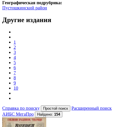
Географическая подрубрика:
Пустошкинский район
Другие издания
1
2
3
4
5
6
7
8
9
10
Справка по поиску
Расширенный поиск
АИБС МегаПро
Найдено:
154