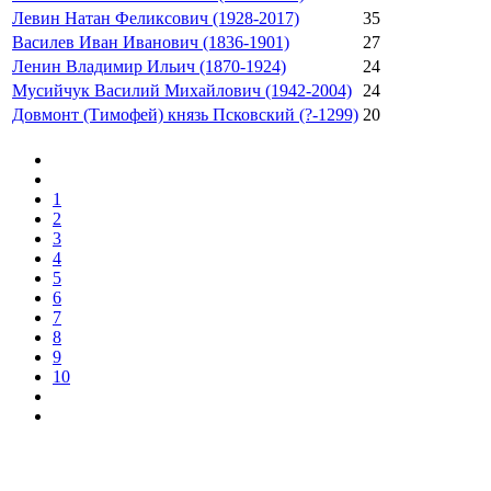
Левин Натан Феликсович (1928-2017)
35
Василев Иван Иванович (1836-1901)
27
Ленин Владимир Ильич (1870-1924)
24
Мусийчук Василий Михайлович (1942-2004)
24
Довмонт (Тимофей) князь Псковский (?-1299)
20
1
2
3
4
5
6
7
8
9
10