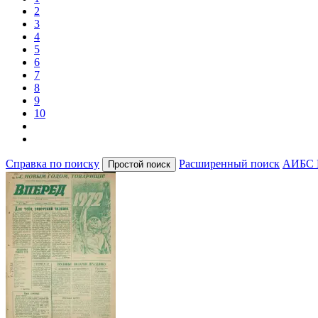
2
3
4
5
6
7
8
9
10
Справка по поиску
Расширенный поиск
АИБС 