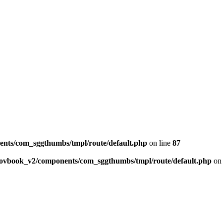
ents/com_sggthumbs/tmpl/route/default.php
on line
87
skovbook_v2/components/com_sggthumbs/tmpl/route/default.php
on