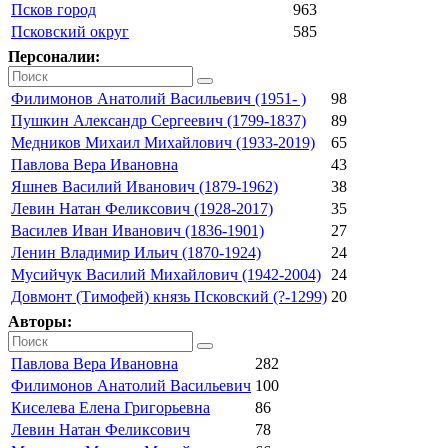
Псков город
963
Псковский округ
585
Персоналии:
Филимонов Анатолий Васильевич (1951- )
98
Пушкин Александр Сергеевич (1799-1837)
89
Медников Михаил Михайлович (1933-2019)
65
Павлова Вера Ивановна
43
Яшнев Василий Иванович (1879-1962)
38
Левин Натан Феликсович (1928-2017)
35
Василев Иван Иванович (1836-1901)
27
Ленин Владимир Ильич (1870-1924)
24
Мусийчук Василий Михайлович (1942-2004)
24
Довмонт (Тимофей) князь Псковский (?-1299)
20
Авторы:
Павлова Вера Ивановна
282
Филимонов Анатолий Васильевич
100
Киселева Елена Григорьевна
86
Левин Натан Феликсович
78