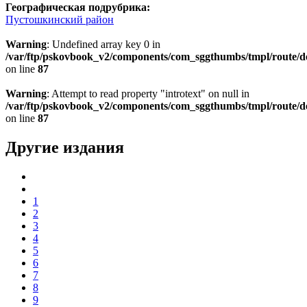
Географическая подрубрика:
Пустошкинский район
Warning
: Undefined array key 0 in
/var/ftp/pskovbook_v2/components/com_sggthumbs/tmpl/route/d
on line
87
Warning
: Attempt to read property "introtext" on null in
/var/ftp/pskovbook_v2/components/com_sggthumbs/tmpl/route/d
on line
87
Другие издания
1
2
3
4
5
6
7
8
9