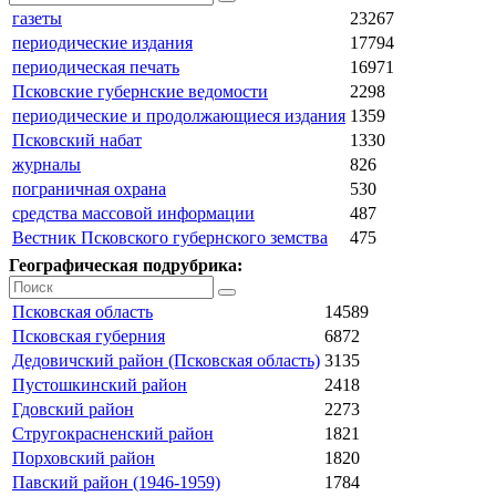
газеты
23267
периодические издания
17794
периодическая печать
16971
Псковские губернские ведомости
2298
периодические и продолжающиеся издания
1359
Псковский набат
1330
журналы
826
пограничная охрана
530
средства массовой информации
487
Вестник Псковского губернского земства
475
Географическая подрубрика:
Псковская область
14589
Псковская губерния
6872
Дедовичский район (Псковская область)
3135
Пустошкинский район
2418
Гдовский район
2273
Стругокрасненский район
1821
Порховский район
1820
Павский район (1946-1959)
1784