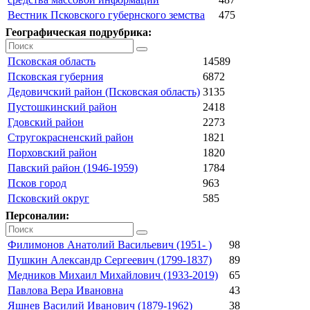
Вестник Псковского губернского земства
475
Географическая подрубрика:
Псковская область
14589
Псковская губерния
6872
Дедовичский район (Псковская область)
3135
Пустошкинский район
2418
Гдовский район
2273
Стругокрасненский район
1821
Порховский район
1820
Павский район (1946-1959)
1784
Псков город
963
Псковский округ
585
Персоналии:
Филимонов Анатолий Васильевич (1951- )
98
Пушкин Александр Сергеевич (1799-1837)
89
Медников Михаил Михайлович (1933-2019)
65
Павлова Вера Ивановна
43
Яшнев Василий Иванович (1879-1962)
38