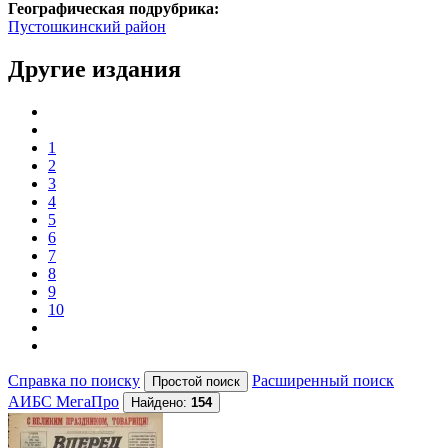
Географическая подрубрика:
Пустошкинский район
Другие издания
1
2
3
4
5
6
7
8
9
10
Справка по поиску
Расширенный поиск
АИБС МегаПро
Найдено:
154