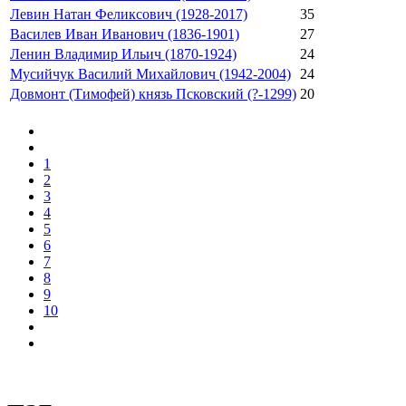
Левин Натан Феликсович (1928-2017)
35
Василев Иван Иванович (1836-1901)
27
Ленин Владимир Ильич (1870-1924)
24
Мусийчук Василий Михайлович (1942-2004)
24
Довмонт (Тимофей) князь Псковский (?-1299)
20
1
2
3
4
5
6
7
8
9
10