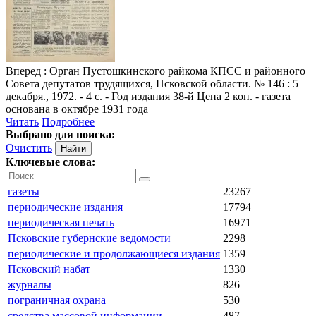
Вперед
: Орган Пустошкинского райкома КПСС и районного
Совета депутатов трудящихся, Псковской области. № 146 : 5
декабря., 1972. - 4 с. - Год издания 38-й Цена 2 коп. - газета
основана в октябре 1931 года
Читать
Подробнее
Выбрано для поиска:
Очистить
Ключевые слова:
газеты
23267
периодические издания
17794
периодическая печать
16971
Псковские губернские ведомости
2298
периодические и продолжающиеся издания
1359
Псковский набат
1330
журналы
826
пограничная охрана
530
средства массовой информации
487