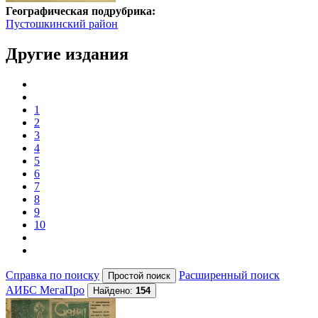
Географическая подрубрика:
Пустошкинский район
Другие издания
1
2
3
4
5
6
7
8
9
10
Справка по поиску
Расширенный поиск
АИБС МегаПро
Найдено:
154