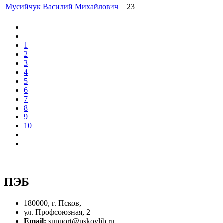
Мусийчук Василий Михайлович
23
1
2
3
4
5
6
7
8
9
10
ПЭБ
180000, г. Псков,
ул. Профсоюзная, 2
Email:
support@pskovlib.ru