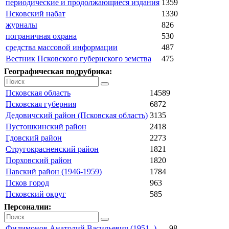
периодические и продолжающиеся издания
1359
Псковский набат
1330
журналы
826
пограничная охрана
530
средства массовой информации
487
Вестник Псковского губернского земства
475
Географическая подрубрика:
Псковская область
14589
Псковская губерния
6872
Дедовичский район (Псковская область)
3135
Пустошкинский район
2418
Гдовский район
2273
Стругокрасненский район
1821
Порховский район
1820
Павский район (1946-1959)
1784
Псков город
963
Псковский округ
585
Персоналии:
Филимонов Анатолий Васильевич (1951- )
98