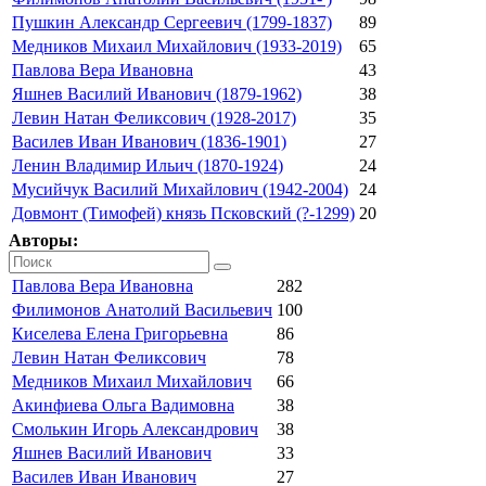
Пушкин Александр Сергеевич (1799-1837)
89
Медников Михаил Михайлович (1933-2019)
65
Павлова Вера Ивановна
43
Яшнев Василий Иванович (1879-1962)
38
Левин Натан Феликсович (1928-2017)
35
Василев Иван Иванович (1836-1901)
27
Ленин Владимир Ильич (1870-1924)
24
Мусийчук Василий Михайлович (1942-2004)
24
Довмонт (Тимофей) князь Псковский (?-1299)
20
Авторы:
Павлова Вера Ивановна
282
Филимонов Анатолий Васильевич
100
Киселева Елена Григорьевна
86
Левин Натан Феликсович
78
Медников Михаил Михайлович
66
Акинфиева Ольга Вадимовна
38
Смолькин Игорь Александрович
38
Яшнев Василий Иванович
33
Василев Иван Иванович
27