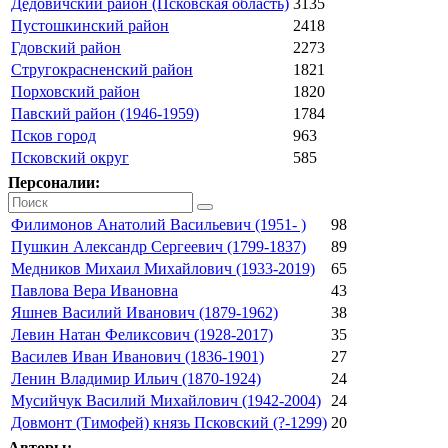
Дедовичский район (Псковская область)
3135
Пустошкинский район
2418
Гдовский район
2273
Стругокрасненский район
1821
Порховский район
1820
Павский район (1946-1959)
1784
Псков город
963
Псковский округ
585
Персоналии:
Филимонов Анатолий Васильевич (1951- )
98
Пушкин Александр Сергеевич (1799-1837)
89
Медников Михаил Михайлович (1933-2019)
65
Павлова Вера Ивановна
43
Яшнев Василий Иванович (1879-1962)
38
Левин Натан Феликсович (1928-2017)
35
Василев Иван Иванович (1836-1901)
27
Ленин Владимир Ильич (1870-1924)
24
Мусийчук Василий Михайлович (1942-2004)
24
Довмонт (Тимофей) князь Псковский (?-1299)
20
Авторы: