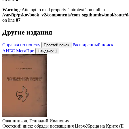
Warning
: Attempt to read property "introtext" on null in
/var/ftp/pskovbook_v2/components/com_sggthumbs/tmpl/route/d
on line
87
Другие издания
Справка по поиску
Расширенный поиск
АИБС МегаПро
Найдено:
1
Овчинников, Геннадий Иванович
Фестский диск: обряды посвящения Царя-Жреца на Крите (II