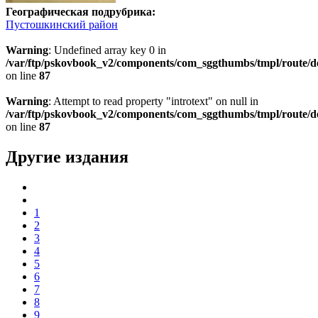
Географическая подрубрика:
Пустошкинский район
Warning
: Undefined array key 0 in
/var/ftp/pskovbook_v2/components/com_sggthumbs/tmpl/route/d
on line
87
Warning
: Attempt to read property "introtext" on null in
/var/ftp/pskovbook_v2/components/com_sggthumbs/tmpl/route/d
on line
87
Другие издания
1
2
3
4
5
6
7
8
9