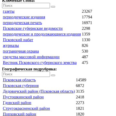
Ключевые слова:
газеты
23267
периодические издания
17794
периодическая печать
16971
Псковские губернские ведомости
2298
периодические и продолжающиеся издания
1359
Псковский набат
1330
журналы
826
пограничная охрана
530
средства массовой информации
487
Вестник Псковского губернского земства
475
Географическая подрубрика:
Псковская область
14589
Псковская губерния
6872
Дедовичский район (Псковская область)
3135
Пустошкинский район
2418
Гдовский район
2273
Стругокрасненский район
1821
Порховский район
1820