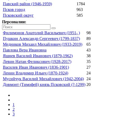
Павский район (1946-1959)
1784
Псков город
963
Псковский округ
585
Персоналии:
Филимонов Анатолий Васильевич (1951- )
98
Пушкин Александр Сергеевич (1799-1837)
89
Медников Михаил Михайлович (1933-2019)
65
Павлова Вера Ивановна
43
Яшнев Василий Иванович (1879-1962)
38
Левин Натан Феликсович (1928-2017)
35
Василев Иван Иванович (1836-1901)
27
Ленин Владимир Ильич (1870-1924)
24
Мусийчук Василий Михайлович (1942-2004)
24
Довмонт (Тимофей) князь Псковский (?-1299)
20
1
2
3