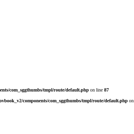
ents/com_sggthumbs/tmpl/route/default.php
on line
87
skovbook_v2/components/com_sggthumbs/tmpl/route/default.php
on