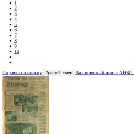
1
2
3
4
5
6
7
8
9
10
Справка по поиску
Расширенный поиск
АИБС 