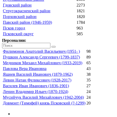
Гдовский район
2273
Стругокрасненский район
1821
Порховский район
1820
Павский район (1946-1959)
1784
Псков город
963
Псковский округ
585
Персоналии:
Филимонов Анатолий Васильевич (1951- )
98
Пушкин Александр Сергеевич (1799-1837)
89
Медников Михаил Михайлович (1933-2019)
65
Павлова Вера Ивановна
43
Яшнев Василий Иванович (1879-1962)
38
Левин Натан Феликсович (1928-2017)
35
Василев Иван Иванович (1836-1901)
27
Ленин Владимир Ильич (1870-1924)
24
Мусийчук Василий Михайлович (1942-2004)
24
Довмонт (Тимофей) князь Псковский (?-1299)
20