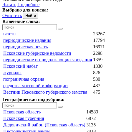
Читать
Подробнее
Выбрано для поиска:
Очистить
Ключевые слова:
газеты
23267
периодические издания
17794
периодическая печать
16971
Псковские губернские ведомости
2298
периодические и продолжающиеся издания
1359
Псковский набат
1330
журналы
826
пограничная охрана
530
средства массовой информации
487
Вестник Псковского губернского земства
475
Географическая подрубрика:
Псковская область
14589
Псковская губерния
6872
Дедовичский район (Псковская область)
3135
Пустошкинский район
2418