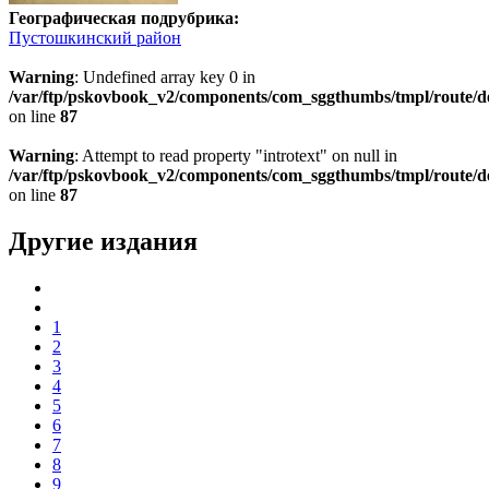
Географическая подрубрика:
Пустошкинский район
Warning
: Undefined array key 0 in
/var/ftp/pskovbook_v2/components/com_sggthumbs/tmpl/route/d
on line
87
Warning
: Attempt to read property "introtext" on null in
/var/ftp/pskovbook_v2/components/com_sggthumbs/tmpl/route/d
on line
87
Другие издания
1
2
3
4
5
6
7
8
9