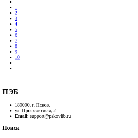
1
2
3
4
5
6
7
8
9
10
ПЭБ
180000, г. Псков,
ул. Профсоюзная, 2
Email:
support@pskovlib.ru
Поиск