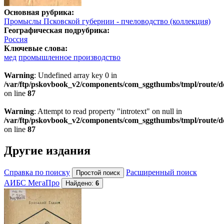
Основная рубрика:
Промыслы Псковской губернии - пчеловодство (коллекция)
Географическая подрубрика:
Россия
Ключевые слова:
мед
промышленное производство
Warning
: Undefined array key 0 in
/var/ftp/pskovbook_v2/components/com_sggthumbs/tmpl/route/d
on line
87
Warning
: Attempt to read property "introtext" on null in
/var/ftp/pskovbook_v2/components/com_sggthumbs/tmpl/route/d
on line
87
Другие издания
Справка по поиску
Расширенный поиск
АИБС МегаПро
Найдено:
6