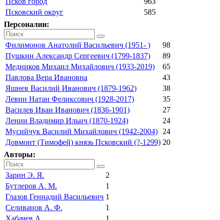
Псков город
963
Псковский округ
585
Персоналии:
Филимонов Анатолий Васильевич (1951- )
98
Пушкин Александр Сергеевич (1799-1837)
89
Медников Михаил Михайлович (1933-2019)
65
Павлова Вера Ивановна
43
Яшнев Василий Иванович (1879-1962)
38
Левин Натан Феликсович (1928-2017)
35
Василев Иван Иванович (1836-1901)
27
Ленин Владимир Ильич (1870-1924)
24
Мусийчук Василий Михайлович (1942-2004)
24
Довмонт (Тимофей) князь Псковский (?-1299)
20
Авторы:
Зарин Э. Я.
2
Бутлеров А. М.
1
Глазов Геннадий Васильевич
1
Селиванов А. Ф.
1
Хабачев А.
1