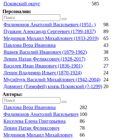
Псковский округ
585
Персоналии:
Филимонов Анатолий Васильевич (1951- )
98
Пушкин Александр Сергеевич (1799-1837)
89
Медников Михаил Михайлович (1933-2019)
65
Павлова Вера Ивановна
43
Яшнев Василий Иванович (1879-1962)
38
Левин Натан Феликсович (1928-2017)
35
Василев Иван Иванович (1836-1901)
27
Ленин Владимир Ильич (1870-1924)
24
Мусийчук Василий Михайлович (1942-2004)
24
Довмонт (Тимофей) князь Псковский (?-1299)
20
Авторы:
Павлова Вера Ивановна
282
Филимонов Анатолий Васильевич
100
Киселева Елена Григорьевна
86
Левин Натан Феликсович
78
Медников Михаил Михайлович
66