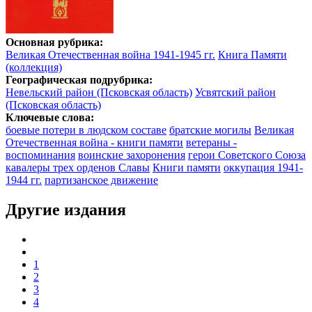
Основная рубрика:
Великая Отечественная война 1941-1945 гг.
Книга Памяти
(коллекция)
Географическая подрубрика:
Невельский район (Псковская область)
Усвятский район
(Псковская область)
Ключевые слова:
боевые потери в людском составе
братские могилы
Великая
Отечественная война - книги памяти
ветераны -
воспоминания
воинские захоронения
герои Советского Союза
кавалеры трех орденов Славы
Книги памяти
оккупация 1941-
1944 гг.
партизанское движение
Другие издания
1
2
3
4