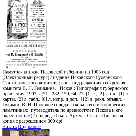
Памятная книжка Псковской губернии на 1903 год
[Электронный ресурс] / издание Псковского Губернского
Статистического комитета ; сост. под редакциею секретаря
комитета В. Н. Гедимина. - Псков : Типография губернского
правления, 1903. - [51], 282, 159, 64, 77, [1] с., [2] л. пл., [1] л.
карты, [2] л. табл., [8] л. испр. и доп., [12] л. рекл. объявл. -
Гедимин В. Н. Прошлое города Пскова в его исторических
памятниках: (путеводитель по древностям г. Пскова и его
окрестностям) / под ред. Псков. Археол. О-ва. - Цифровая
копия с разрешением 300 dpi
Читать
Подробнее