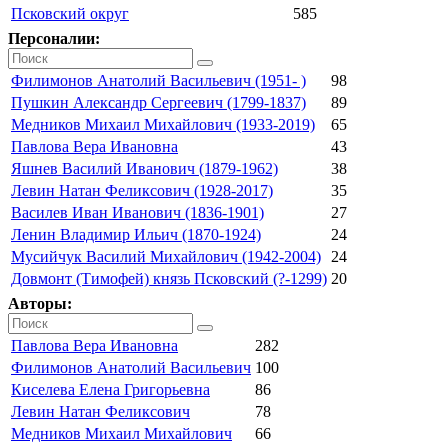
Псковский округ
585
Персоналии:
Филимонов Анатолий Васильевич (1951- )
98
Пушкин Александр Сергеевич (1799-1837)
89
Медников Михаил Михайлович (1933-2019)
65
Павлова Вера Ивановна
43
Яшнев Василий Иванович (1879-1962)
38
Левин Натан Феликсович (1928-2017)
35
Василев Иван Иванович (1836-1901)
27
Ленин Владимир Ильич (1870-1924)
24
Мусийчук Василий Михайлович (1942-2004)
24
Довмонт (Тимофей) князь Псковский (?-1299)
20
Авторы:
Павлова Вера Ивановна
282
Филимонов Анатолий Васильевич
100
Киселева Елена Григорьевна
86
Левин Натан Феликсович
78
Медников Михаил Михайлович
66