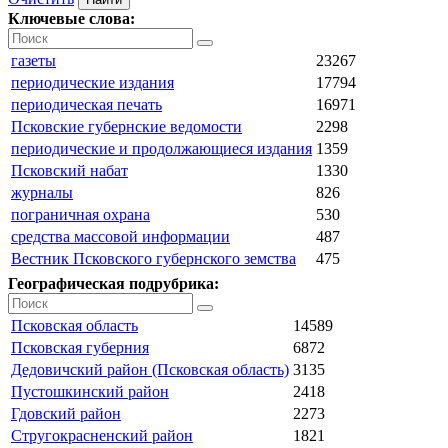
Ключевые слова:
газеты
23267
периодические издания
17794
периодическая печать
16971
Псковские губернские ведомости
2298
периодические и продолжающиеся издания
1359
Псковский набат
1330
журналы
826
пограничная охрана
530
средства массовой информации
487
Вестник Псковского губернского земства
475
Географическая подрубрика:
Псковская область
14589
Псковская губерния
6872
Дедовичский район (Псковская область)
3135
Пустошкинский район
2418
Гдовский район
2273
Стругокрасненский район
1821