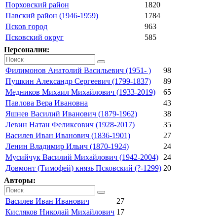
Порховский район
1820
Павский район (1946-1959)
1784
Псков город
963
Псковский округ
585
Персоналии:
Филимонов Анатолий Васильевич (1951- )
98
Пушкин Александр Сергеевич (1799-1837)
89
Медников Михаил Михайлович (1933-2019)
65
Павлова Вера Ивановна
43
Яшнев Василий Иванович (1879-1962)
38
Левин Натан Феликсович (1928-2017)
35
Василев Иван Иванович (1836-1901)
27
Ленин Владимир Ильич (1870-1924)
24
Мусийчук Василий Михайлович (1942-2004)
24
Довмонт (Тимофей) князь Псковский (?-1299)
20
Авторы:
Василев Иван Иванович
27
Кисляков Николай Михайлович
17