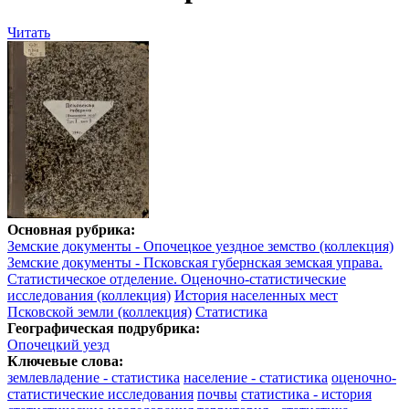
Читать
Основная рубрика:
Земские документы - Опочецкое уездное земство (коллекция)
Земские документы - Псковская губернская земская управа.
Статистическое отделение. Оценочно-статистические
исследования (коллекция)
История населенных мест
Псковской земли (коллекция)
Статистика
Географическая подрубрика:
Опочецкий уезд
Ключевые слова:
землевладение - статистика
население - статистика
оценочно-
статистические исследования
почвы
статистика - история