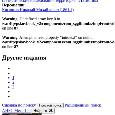
статистические исследования
территория - статистика
Персоналии:
Кисляков Николай Михайлович (1861-?)
Warning
: Undefined array key 0 in
/var/ftp/pskovbook_v2/components/com_sggthumbs/tmpl/route/d
on line
87
Warning
: Attempt to read property "introtext" on null in
/var/ftp/pskovbook_v2/components/com_sggthumbs/tmpl/route/d
on line
87
Другие издания
1
2
3
Справка по поиску
Расширенный поиск
АИБС МегаПро
Найдено:
28