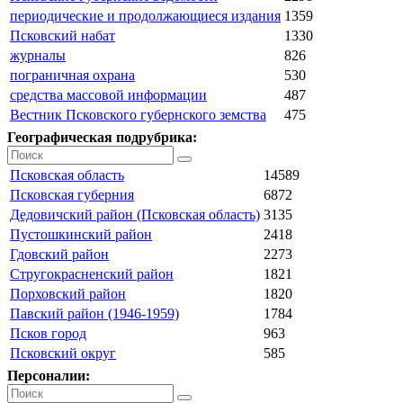
периодические и продолжающиеся издания
1359
Псковский набат
1330
журналы
826
пограничная охрана
530
средства массовой информации
487
Вестник Псковского губернского земства
475
Географическая подрубрика:
Псковская область
14589
Псковская губерния
6872
Дедовичский район (Псковская область)
3135
Пустошкинский район
2418
Гдовский район
2273
Стругокрасненский район
1821
Порховский район
1820
Павский район (1946-1959)
1784
Псков город
963
Псковский округ
585
Персоналии: