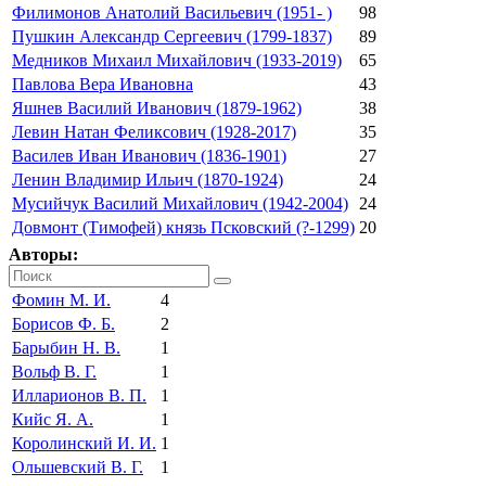
Филимонов Анатолий Васильевич (1951- )
98
Пушкин Александр Сергеевич (1799-1837)
89
Медников Михаил Михайлович (1933-2019)
65
Павлова Вера Ивановна
43
Яшнев Василий Иванович (1879-1962)
38
Левин Натан Феликсович (1928-2017)
35
Василев Иван Иванович (1836-1901)
27
Ленин Владимир Ильич (1870-1924)
24
Мусийчук Василий Михайлович (1942-2004)
24
Довмонт (Тимофей) князь Псковский (?-1299)
20
Авторы:
Фомин М. И.
4
Борисов Ф. Б.
2
Барыбин Н. В.
1
Вольф В. Г.
1
Илларионов В. П.
1
Кийс Я. А.
1
Королинский И. И.
1
Ольшевский В. Г.
1