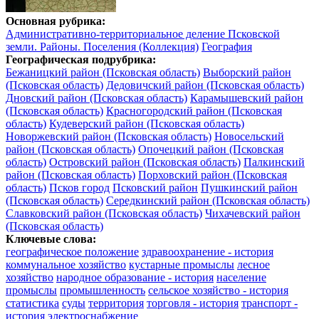
Основная рубрика:
Административно-территориальное деление Псковской
земли. Районы. Поселения (Коллекция)
География
Географическая подрубрика:
Бежаницкий район (Псковская область)
Выборский район
(Псковская область)
Дедовичский район (Псковская область)
Дновский район (Псковская область)
Карамышевский район
(Псковская область)
Красногородский район (Псковская
область)
Кудеверский район (Псковская область)
Новоржевский район (Псковская область)
Новосельский
район (Псковская область)
Опочецкий район (Псковская
область)
Островский район (Псковская область)
Палкинский
район (Псковская область)
Порховский район (Псковская
область)
Псков город
Псковский район
Пушкинский район
(Псковская область)
Середкинский район (Псковская область)
Славковский район (Псковская область)
Чихачевский район
(Псковская область)
Ключевые слова:
географическое положение
здравоохранение - история
коммунальное хозяйство
кустарные промыслы
лесное
хозяйство
народное образование - история
население
промыслы
промышленность
сельское хозяйство - история
статистика
суды
территория
торговля - история
транспорт -
история
электроснабжение