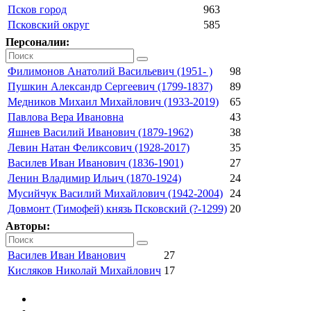
Псков город
963
Псковский округ
585
Персоналии:
Филимонов Анатолий Васильевич (1951- )
98
Пушкин Александр Сергеевич (1799-1837)
89
Медников Михаил Михайлович (1933-2019)
65
Павлова Вера Ивановна
43
Яшнев Василий Иванович (1879-1962)
38
Левин Натан Феликсович (1928-2017)
35
Василев Иван Иванович (1836-1901)
27
Ленин Владимир Ильич (1870-1924)
24
Мусийчук Василий Михайлович (1942-2004)
24
Довмонт (Тимофей) князь Псковский (?-1299)
20
Авторы:
Василев Иван Иванович
27
Кисляков Николай Михайлович
17