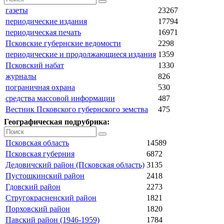
газеты
23267
периодические издания
17794
периодическая печать
16971
Псковские губернские ведомости
2298
периодические и продолжающиеся издания
1359
Псковский набат
1330
журналы
826
пограничная охрана
530
средства массовой информации
487
Вестник Псковского губернского земства
475
Географическая подрубрика:
Псковская область
14589
Псковская губерния
6872
Дедовичский район (Псковская область)
3135
Пустошкинский район
2418
Гдовский район
2273
Стругокрасненский район
1821
Порховский район
1820
Павский район (1946-1959)
1784