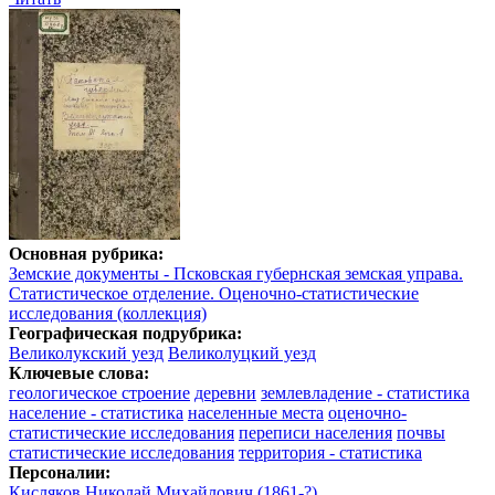
Основная рубрика:
Земские документы - Псковская губернская земская управа.
Статистическое отделение. Оценочно-статистические
исследования (коллекция)
Географическая подрубрика:
Великолукский уезд
Великолуцкий уезд
Ключевые слова:
геологическое строение
деревни
землевладение - статистика
население - статистика
населенные места
оценочно-
статистические исследования
переписи населения
почвы
статистические исследования
территория - статистика
Персоналии:
Кисляков Николай Михайлович (1861-?)