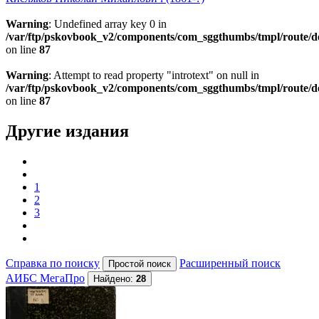
Warning
: Undefined array key 0 in
/var/ftp/pskovbook_v2/components/com_sggthumbs/tmpl/route/d
on line
87
Warning
: Attempt to read property "introtext" on null in
/var/ftp/pskovbook_v2/components/com_sggthumbs/tmpl/route/d
on line
87
Другие издания
1
2
3
Справка по поиску
Расширенный поиск
АИБС МегаПро
Найдено:
28