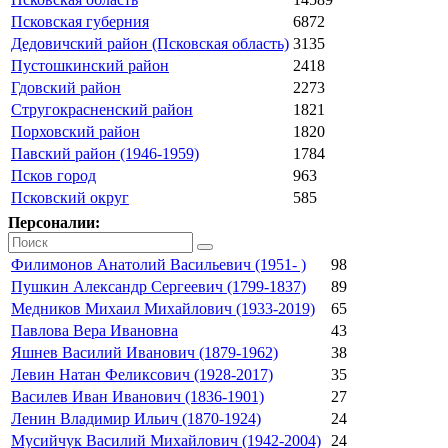
Псковская губерния
6872
Дедовичский район (Псковская область)
3135
Пустошкинский район
2418
Гдовский район
2273
Стругокрасненский район
1821
Порховский район
1820
Павский район (1946-1959)
1784
Псков город
963
Псковский округ
585
Персоналии:
Филимонов Анатолий Васильевич (1951- )
98
Пушкин Александр Сергеевич (1799-1837)
89
Медников Михаил Михайлович (1933-2019)
65
Павлова Вера Ивановна
43
Яшнев Василий Иванович (1879-1962)
38
Левин Натан Феликсович (1928-2017)
35
Василев Иван Иванович (1836-1901)
27
Ленин Владимир Ильич (1870-1924)
24
Мусийчук Василий Михайлович (1942-2004)
24