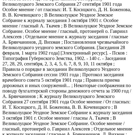
Великолуцкого Земского Собрания 27 сентября 1901 года
Особое мнение / от гласных: И. Т. Косицкого, Д. Н. Боженова,
В. В. Кочевицкого ; В Великолуцкое Уездное Земское
Собрание к журналу заседания 3 октября 1901 г. Особое
мнение / гласный А. Ткачев ; В Великолуцкое Уездное Земское
Собрание. Особое мнение / гласный, протоиерей о. Гавриил
Алексеев ; Отдельное мнение к журналу заседания / гласные
А. Брянчанинов, Д. Вихман ; Постановления чрезвычайного
Великолуцкого уездного земского Собрания. [Заседания 28
февраля, 1 марта 1902 года]
[Электронный ресурс]. - Псков :
Типография Губернского Земства, 1902. - 140 с. - Заседания
27, 28, 29, сентября, 2, 3, 4, 5, 6, 7, 8, 9, 10, 11 октября ;
Правила о порядке в заседании Великолуцкого Уездного
Земского Собрания сессии 1901 года ; Протокол заседания
врачебного совета 5 октября 1901 года ; Правила приема
дорожных и иных сооружений... ; Некоторые соображения по
поводу бухгалтерской стороны денежного отчета за 1900 год /
А. Брянчанинов ; К журналу Великолуцкого Земского
Собрания 27 сентября 1901 года Особое мнение / От гласных:
И. Т. Косицкого, Д. Н. Боженова, В. В. Кочевицкого ; В
Великолуцкое Уездное Земское Собрание к журналу заседания
3 октября 1901 г. Особое мнение / гласны А. Ткачев ; В
Великолуцкое Уездное Земское Собрание. Особое мнение /
гласный, протоиерей о. Гавриил Алексеев ; Отдельное мнение
к журналу заседания / гласные А. Брянчанинов, Д. Вихман ;