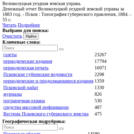
Великолуцкая уездная земская управа.
Денежный отчет Великолуцкой уездной земской управы за
1883 год
. - Псков : Типография губернского правления, 1884. -
55 с.
Читать
Подробнее
Выбрано для поиска:
Очистить
Ключевые слова:
газеты
23267
периодические издания
17794
периодическая печать
16971
Псковские губернские ведомости
2298
периодические и продолжающиеся издания
1359
Псковский набат
1330
журналы
826
пограничная охрана
530
средства массовой информации
487
Вестник Псковского губернского земства
475
Географическая подрубрика:
Псковская область
14589