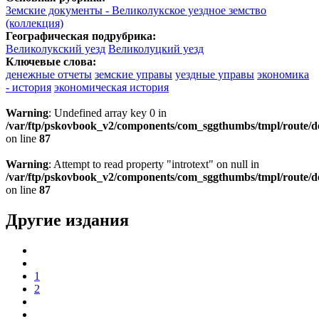
Земские документы - Великолукское уездное земство
(коллекция)
Географическая подрубрика:
Великолукский уезд
Великолуцкий уезд
Ключевые слова:
денежные отчеты
земские управы
уездные управы
экономика
- история
экономическая история
Warning
: Undefined array key 0 in
/var/ftp/pskovbook_v2/components/com_sggthumbs/tmpl/route/d
on line
87
Warning
: Attempt to read property "introtext" on null in
/var/ftp/pskovbook_v2/components/com_sggthumbs/tmpl/route/d
on line
87
Другие издания
1
2