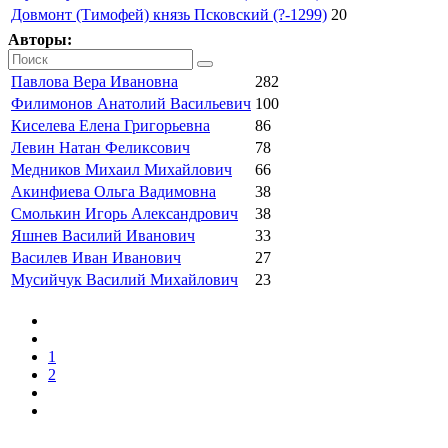
Довмонт (Тимофей) князь Псковский (?-1299)
20
Авторы:
Павлова Вера Ивановна
282
Филимонов Анатолий Васильевич
100
Киселева Елена Григорьевна
86
Левин Натан Феликсович
78
Медников Михаил Михайлович
66
Акинфиева Ольга Вадимовна
38
Смолькин Игорь Александрович
38
Яшнев Василий Иванович
33
Василев Иван Иванович
27
Мусийчук Василий Михайлович
23
1
2