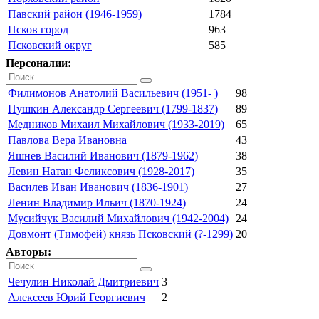
Павский район (1946-1959)
1784
Псков город
963
Псковский округ
585
Персоналии:
Филимонов Анатолий Васильевич (1951- )
98
Пушкин Александр Сергеевич (1799-1837)
89
Медников Михаил Михайлович (1933-2019)
65
Павлова Вера Ивановна
43
Яшнев Василий Иванович (1879-1962)
38
Левин Натан Феликсович (1928-2017)
35
Василев Иван Иванович (1836-1901)
27
Ленин Владимир Ильич (1870-1924)
24
Мусийчук Василий Михайлович (1942-2004)
24
Довмонт (Тимофей) князь Псковский (?-1299)
20
Авторы:
Чечулин Николай Дмитриевич
3
Алексеев Юрий Георгиевич
2