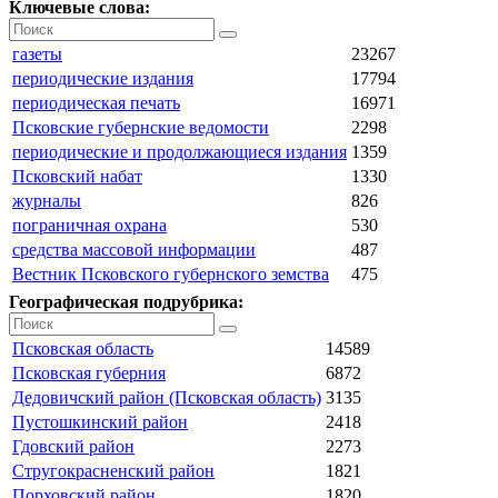
Ключевые слова:
газеты
23267
периодические издания
17794
периодическая печать
16971
Псковские губернские ведомости
2298
периодические и продолжающиеся издания
1359
Псковский набат
1330
журналы
826
пограничная охрана
530
средства массовой информации
487
Вестник Псковского губернского земства
475
Географическая подрубрика:
Псковская область
14589
Псковская губерния
6872
Дедовичский район (Псковская область)
3135
Пустошкинский район
2418
Гдовский район
2273
Стругокрасненский район
1821
Порховский район
1820