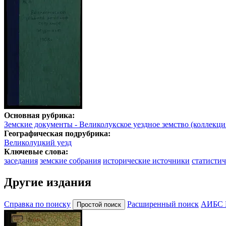
Основная рубрика:
Земские документы - Великолукское уездное земство (коллекци
Географическая подрубрика:
Великолуцкий уезд
Ключевые слова:
заседания
земские собрания
исторические источники
статистич
Другие издания
Справка по поиску
Расширенный поиск
АИБС 