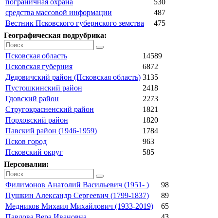
пограничная охрана
530
средства массовой информации
487
Вестник Псковского губернского земства
475
Географическая подрубрика:
Псковская область
14589
Псковская губерния
6872
Дедовичский район (Псковская область)
3135
Пустошкинский район
2418
Гдовский район
2273
Стругокрасненский район
1821
Порховский район
1820
Павский район (1946-1959)
1784
Псков город
963
Псковский округ
585
Персоналии:
Филимонов Анатолий Васильевич (1951- )
98
Пушкин Александр Сергеевич (1799-1837)
89
Медников Михаил Михайлович (1933-2019)
65
Павлова Вера Ивановна
43