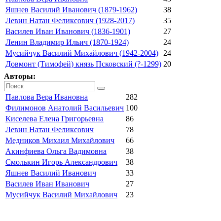
Яшнев Василий Иванович (1879-1962)
38
Левин Натан Феликсович (1928-2017)
35
Василев Иван Иванович (1836-1901)
27
Ленин Владимир Ильич (1870-1924)
24
Мусийчук Василий Михайлович (1942-2004)
24
Довмонт (Тимофей) князь Псковский (?-1299)
20
Авторы:
Павлова Вера Ивановна
282
Филимонов Анатолий Васильевич
100
Киселева Елена Григорьевна
86
Левин Натан Феликсович
78
Медников Михаил Михайлович
66
Акинфиева Ольга Вадимовна
38
Смолькин Игорь Александрович
38
Яшнев Василий Иванович
33
Василев Иван Иванович
27
Мусийчук Василий Михайлович
23