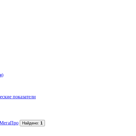
я)
еские показатели
МегаПро
Найдено:
1