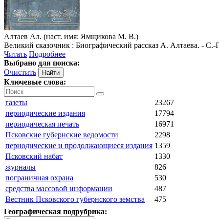
Алтаев Ал. (наст. имя: Ямщикова М. В.)
Великий сказочник : Биографический рассказ А. Алтаева. - С.-П
Читать
Подробнее
Выбрано для поиска:
Очистить
Ключевые слова:
газеты
23267
периодические издания
17794
периодическая печать
16971
Псковские губернские ведомости
2298
периодические и продолжающиеся издания
1359
Псковский набат
1330
журналы
826
пограничная охрана
530
средства массовой информации
487
Вестник Псковского губернского земства
475
Географическая подрубрика: