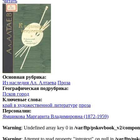
Читать
Основная рубрика:
Из наследия Ал. Алтаева
Проза
Географическая подрубрика:
Псков город
Ключевые слова:
край в художественной литературе
проза
Персоналии:
Ямщикова Маргарита Владимировна (1872-1959)
Warning
: Undefined array key 0 in
/var/ftp/pskovbook_v2/compon
Warning
: Attempt to read property "introtext" on null in
/var/ftp/p