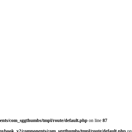
ents/com_sggthumbs/tmpl/route/default.php
on line
87
skovbook_v2/components/com_sggthumbs/tmpl/route/default.php
on