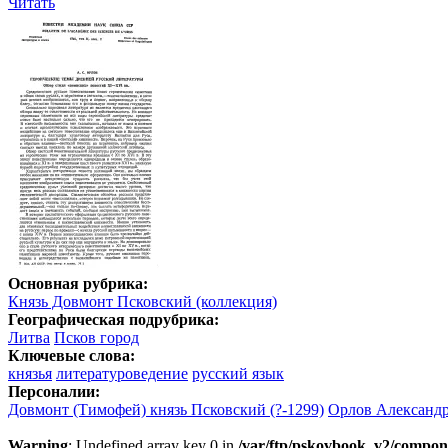
Читать
Основная рубрика:
Князь Довмонт Псковский (коллекция)
Географическая подрубрика:
Литва
Псков город
Ключевые слова:
князья
литературоведение
русский язык
Персоналии:
Довмонт (Тимофей) князь Псковский (?-1299)
Орлов Александр
Warning
: Undefined array key 0 in
/var/ftp/pskovbook_v2/compon