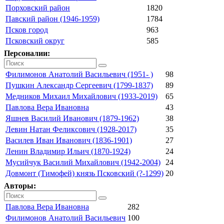
Порховский район
1820
Павский район (1946-1959)
1784
Псков город
963
Псковский округ
585
Персоналии:
Филимонов Анатолий Васильевич (1951- )
98
Пушкин Александр Сергеевич (1799-1837)
89
Медников Михаил Михайлович (1933-2019)
65
Павлова Вера Ивановна
43
Яшнев Василий Иванович (1879-1962)
38
Левин Натан Феликсович (1928-2017)
35
Василев Иван Иванович (1836-1901)
27
Ленин Владимир Ильич (1870-1924)
24
Мусийчук Василий Михайлович (1942-2004)
24
Довмонт (Тимофей) князь Псковский (?-1299)
20
Авторы:
Павлова Вера Ивановна
282
Филимонов Анатолий Васильевич
100