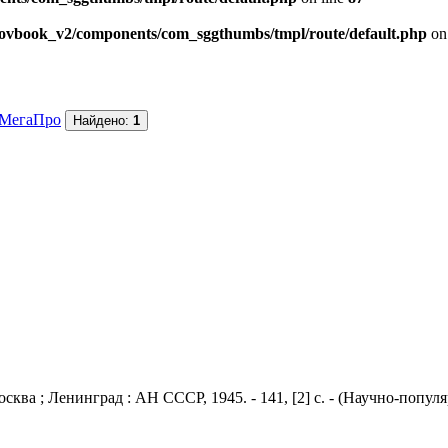
skovbook_v2/components/com_sggthumbs/tmpl/route/default.php
on
МегаПро
Найдено:
1
ва ; Ленинград : АН СССР, 1945. - 141, [2] с. - (Научно-популя