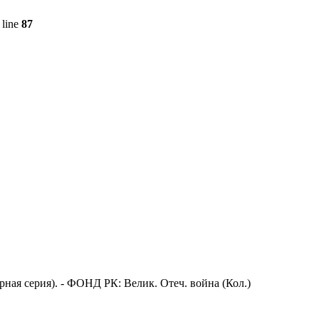
 line
87
рная серия). - ФОНД РК: Велик. Отеч. война (Кол.)