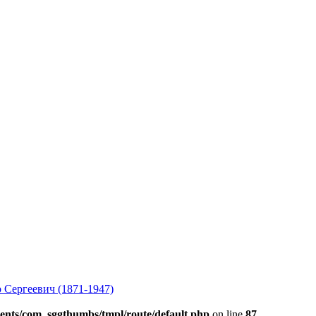
 Сергеевич (1871-1947)
ents/com_sggthumbs/tmpl/route/default.php
on line
87