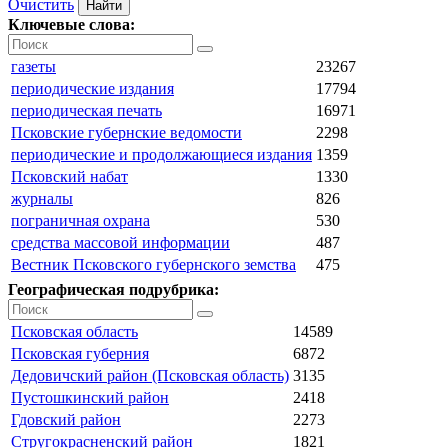
Очистить
Ключевые слова:
газеты
23267
периодические издания
17794
периодическая печать
16971
Псковские губернские ведомости
2298
периодические и продолжающиеся издания
1359
Псковский набат
1330
журналы
826
пограничная охрана
530
средства массовой информации
487
Вестник Псковского губернского земства
475
Географическая подрубрика:
Псковская область
14589
Псковская губерния
6872
Дедовичский район (Псковская область)
3135
Пустошкинский район
2418
Гдовский район
2273
Стругокрасненский район
1821