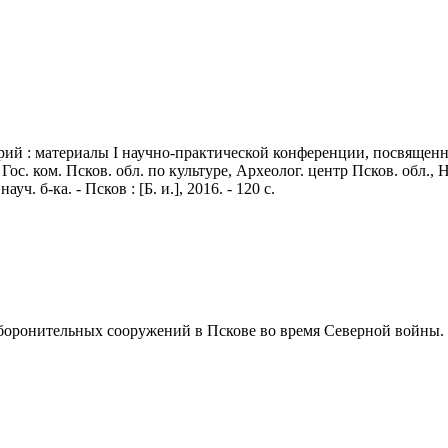
ий : материалы I научно-практической конференции, посвященно
 Гос. ком. Псков. обл. по культуре, Археолог. центр Псков. обл.
. б-ка. - Псков : [Б. и.], 2016. - 120 с.
 оборонительных сооружений в Пскове во время Северной войны. 