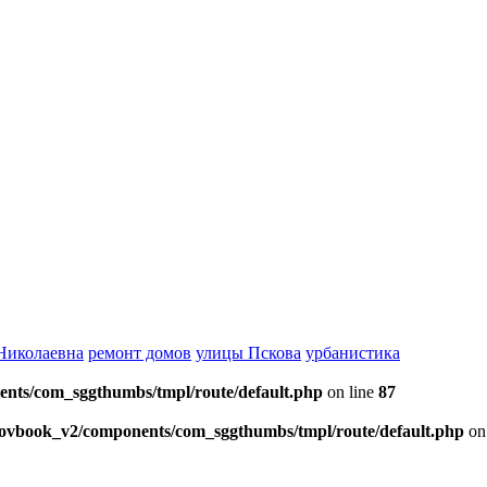
Николаевна
ремонт домов
улицы Пскова
урбанистика
ents/com_sggthumbs/tmpl/route/default.php
on line
87
skovbook_v2/components/com_sggthumbs/tmpl/route/default.php
on