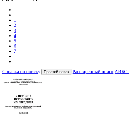
1
2
3
4
5
6
7
Справка по поиску
Расширенный поиск
АИБС 