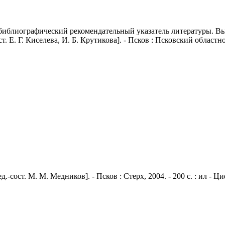
библиографический рекомендательный указатель литературы. Вып
т. Е. Г. Киселева, И. Б. Крутикова]. - Псков : Псковский областно
д.-сост. М. М. Медников]. - Псков : Стерх, 2004. - 200 с. : ил - 