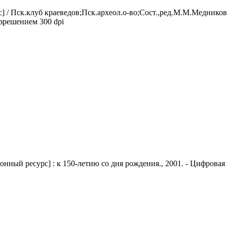
/ Пск.клуб краеведов;Пск.археол.о-во;Сост.,ред.М.М.Медникова. -
азрешением 300 dpi
онный ресурс] : к 150-летию со дня рождения., 2001. - Цифровая