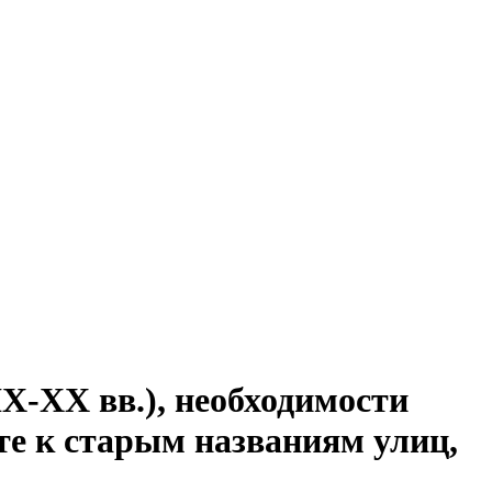
IX-XX вв.), необходимости
те к старым названиям улиц,