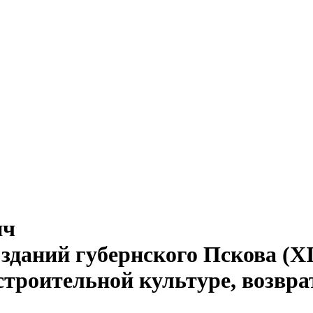
ич
 зданий губернского Пскова (X
строительной культуре, возвра