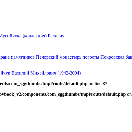
 Мусийчука (коллекция)
Религия
хране памятников
Печорский монастырь
погосты
Покровская ба
йчук Василий Михайлович (1942-2004)
ents/com_sggthumbs/tmpl/route/default.php
on line
87
skovbook_v2/components/com_sggthumbs/tmpl/route/default.php
on