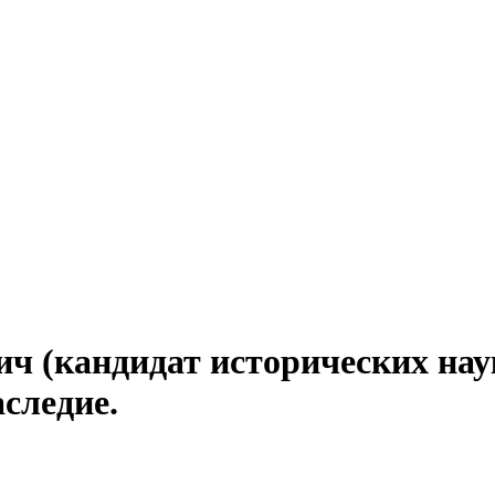
ч (кандидат исторических нау
аследие.