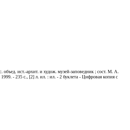
. объед. ист.-архит. и худож. музей-заповедник ; сост. М. А.
. - 235 с., [2] л. ил. : ил. - 2 буклета - Цифровая копия с