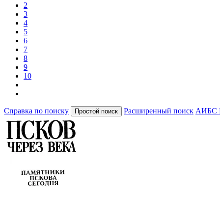
2
3
4
5
6
7
8
9
10
Справка по поиску
Расширенный поиск
АИБС 