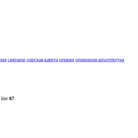
шня
святыни
царская карета
церкви
церковная архитектура
 line
87