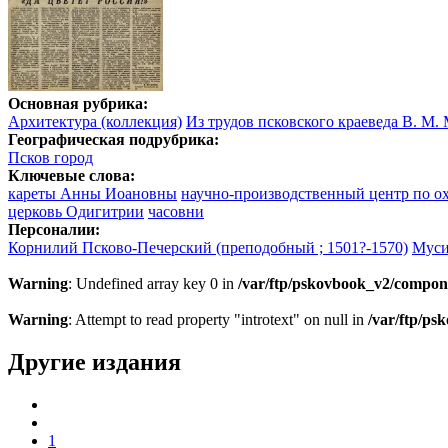
Основная рубрика:
Архитектура (коллекция)
Из трудов псковского краеведа В. М.
Географическая подрубрика:
Псков город
Ключевые слова:
кареты Анны Иоановны
научно-производственный центр по о
церковь Одигитрии
часовни
Персоналии:
Корнилий Псково-Печерский (преподобный ; 1501?-1570)
Муси
Warning
: Undefined array key 0 in
/var/ftp/pskovbook_v2/compon
Warning
: Attempt to read property "introtext" on null in
/var/ftp/p
Другие издания
1