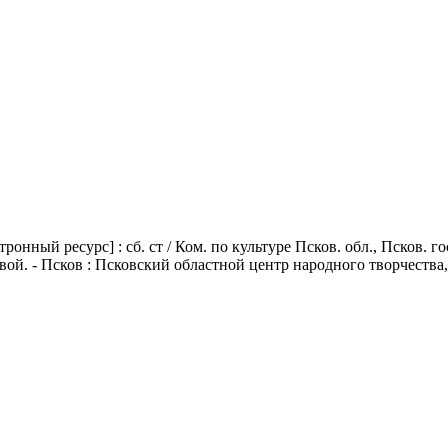
ронный ресурс] : сб. ст / Ком. по культуре Псков. обл., Псков. гос
ой. - Псков : Псковский областной центр народного творчества, 1999