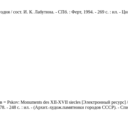
я / сост. И. К. Лабутина. - СПб. : Ферт, 1994. - 269 с. : ил. - 
 Pskov: Monuments des XII-XVII siecles [Электронный ресурс] / Ю
1978. - 248 c. : ил. - (Архит.-худож.памятники городов СССР). - С