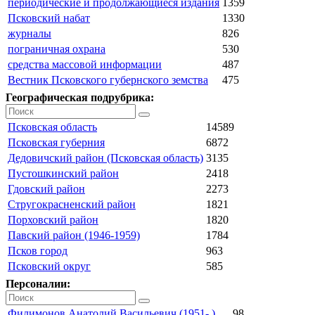
периодические и продолжающиеся издания
1359
Псковский набат
1330
журналы
826
пограничная охрана
530
средства массовой информации
487
Вестник Псковского губернского земства
475
Географическая подрубрика:
Псковская область
14589
Псковская губерния
6872
Дедовичский район (Псковская область)
3135
Пустошкинский район
2418
Гдовский район
2273
Стругокрасненский район
1821
Порховский район
1820
Павский район (1946-1959)
1784
Псков город
963
Псковский округ
585
Персоналии:
Филимонов Анатолий Васильевич (1951- )
98