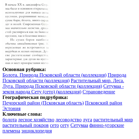
Основная рубрика:
Болота. Природа Псковской области (коллекция)
Природа
Псковской области (коллекция)
Растительный мир. Леса.
Луга. Природа Псковской области (коллекция)
Сетумаа -
земля народа Сету (сето) (коллекция)
Страноведение
Географическая подрубрика:
Печорский район (Псковская область)
Псковский район
Эстония
Ключевые слова:
болота
лесное хозяйство
лесоводство
луга
растительный мир
растительный покров
сето
сету
Сетумаа
финно-угорские
племена
энциклопедия