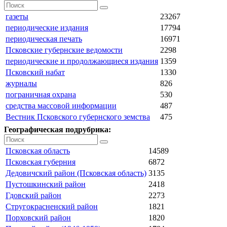
газеты
23267
периодические издания
17794
периодическая печать
16971
Псковские губернские ведомости
2298
периодические и продолжающиеся издания
1359
Псковский набат
1330
журналы
826
пограничная охрана
530
средства массовой информации
487
Вестник Псковского губернского земства
475
Географическая подрубрика:
Псковская область
14589
Псковская губерния
6872
Дедовичский район (Псковская область)
3135
Пустошкинский район
2418
Гдовский район
2273
Стругокрасненский район
1821
Порховский район
1820