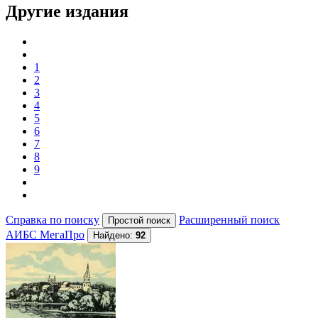
Другие издания
1
2
3
4
5
6
7
8
9
Справка по поиску
Расширенный поиск
АИБС МегаПро
Найдено:
92