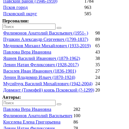
Павский район (1946-1959)
1784
Псков город
963
Псковский округ
585
Персоналии:
Филимонов Анатолий Васильевич (1951- )
98
Пушкин Александр Сергеевич (1799-1837)
89
Медников Михаил Михайлович (1933-2019)
65
Павлова Вера Ивановна
43
Яшнев Василий Иванович (1879-1962)
38
Левин Натан Феликсович (1928-2017)
35
Василев Иван Иванович (1836-1901)
27
Ленин Владимир Ильич (1870-1924)
24
Мусийчук Василий Михайлович (1942-2004)
24
Довмонт (Тимофей) князь Псковский (?-1299)
20
Авторы:
Павлова Вера Ивановна
282
Филимонов Анатолий Васильевич
100
Киселева Елена Григорьевна
86
Левин Натан Феликсович
78