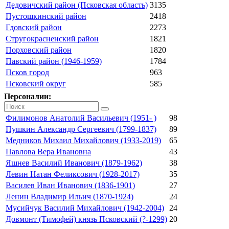
Дедовичский район (Псковская область)
3135
Пустошкинский район
2418
Гдовский район
2273
Стругокрасненский район
1821
Порховский район
1820
Павский район (1946-1959)
1784
Псков город
963
Псковский округ
585
Персоналии:
Филимонов Анатолий Васильевич (1951- )
98
Пушкин Александр Сергеевич (1799-1837)
89
Медников Михаил Михайлович (1933-2019)
65
Павлова Вера Ивановна
43
Яшнев Василий Иванович (1879-1962)
38
Левин Натан Феликсович (1928-2017)
35
Василев Иван Иванович (1836-1901)
27
Ленин Владимир Ильич (1870-1924)
24
Мусийчук Василий Михайлович (1942-2004)
24
Довмонт (Тимофей) князь Псковский (?-1299)
20