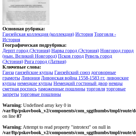
Основная рубрика:
Ганзейская коллекция (коллекция)
Истоpия
Торговля -
История
Географическая подрубрика:
Дерпт город (Эстония)
Нарва город (Эстония)
Новгород город
(нын. Великий Новгород)
Псков город
Ревель город
(Эстония)
Рига город (Латвия)
Ключевые слова:
Ганза
ганзейские купцы
Ганзейский союз
договорные
грамоты
Ливония
Ливонская война 1558-1583 гг.
ливонские
купцы
немецкие купцы
Немецкий гостиный двор
немцы
сметная роспись
таможенные пошлины
торговля
торговые
запреты
торговые пошлины
Warning
: Undefined array key 0 in
/var/ftp/pskovbook_v2/components/com_sggthumbs/tmpl/route/d
on line
87
Warning
: Attempt to read property "introtext" on null in
/var/ftp/pskovbook_v2/components/com_sggthumbs/tmpl/route/d