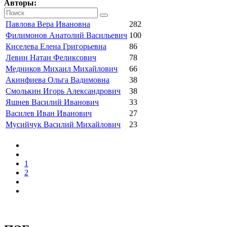
Авторы:
Павлова Вера Ивановна
282
Филимонов Анатолий Васильевич
100
Киселева Елена Григорьевна
86
Левин Натан Феликсович
78
Медников Михаил Михайлович
66
Акинфиева Ольга Вадимовна
38
Смолькин Игорь Александрович
38
Яшнев Василий Иванович
33
Василев Иван Иванович
27
Мусийчук Василий Михайлович
23
1
2