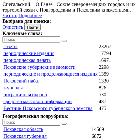
Спегальский. - О Ганзе - Союзе северонемецких городов и их
торговой связи с Новгородским и Псковским княжествами.
Читать
Подробнее
Выбрано для поиска:
Очистить
Ключевые слова:
газеты
23267
периодические издания
17794
периодическая печать
16971
Псковские губернские ведомости
2298
периодические и продолжающиеся издания
1359
Псковский набат
1330
журналы
826
пограничная охрана
530
средства массовой информации
487
Вестник Псковского губернского земства
475
Географическая подрубрика:
Псковская область
14589
Псковская губерния
6872