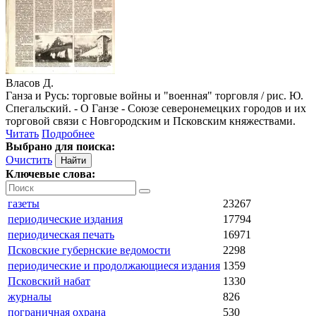
Власов Д.
Ганза и Русь: торговые войны и "военная" торговля / рис. Ю.
Спегальский. - О Ганзе - Союзе северонемецких городов и их
торговой связи с Новгородским и Псковским княжествами.
Читать
Подробнее
Выбрано для поиска:
Очистить
Ключевые слова:
газеты
23267
периодические издания
17794
периодическая печать
16971
Псковские губернские ведомости
2298
периодические и продолжающиеся издания
1359
Псковский набат
1330
журналы
826
пограничная охрана
530