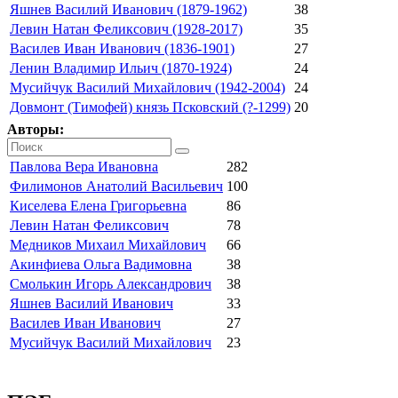
Яшнев Василий Иванович (1879-1962)
38
Левин Натан Феликсович (1928-2017)
35
Василев Иван Иванович (1836-1901)
27
Ленин Владимир Ильич (1870-1924)
24
Мусийчук Василий Михайлович (1942-2004)
24
Довмонт (Тимофей) князь Псковский (?-1299)
20
Авторы:
Павлова Вера Ивановна
282
Филимонов Анатолий Васильевич
100
Киселева Елена Григорьевна
86
Левин Натан Феликсович
78
Медников Михаил Михайлович
66
Акинфиева Ольга Вадимовна
38
Смолькин Игорь Александрович
38
Яшнев Василий Иванович
33
Василев Иван Иванович
27
Мусийчук Василий Михайлович
23