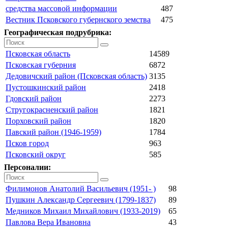
средства массовой информации
487
Вестник Псковского губернского земства
475
Географическая подрубрика:
Псковская область
14589
Псковская губерния
6872
Дедовичский район (Псковская область)
3135
Пустошкинский район
2418
Гдовский район
2273
Стругокрасненский район
1821
Порховский район
1820
Павский район (1946-1959)
1784
Псков город
963
Псковский округ
585
Персоналии:
Филимонов Анатолий Васильевич (1951- )
98
Пушкин Александр Сергеевич (1799-1837)
89
Медников Михаил Михайлович (1933-2019)
65
Павлова Вера Ивановна
43