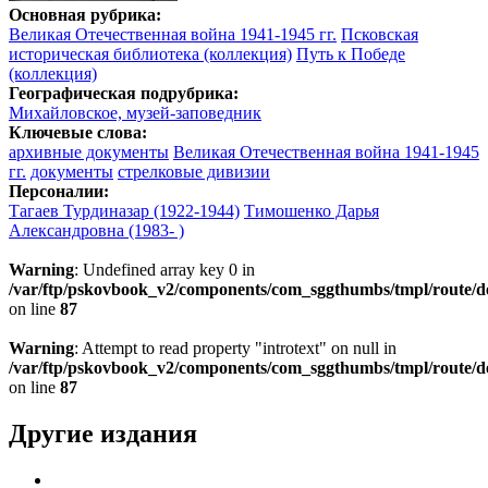
Основная рубрика:
Великая Отечественная война 1941-1945 гг.
Псковская
историческая библиотека (коллекция)
Путь к Победе
(коллекция)
Географическая подрубрика:
Михайловское, музей-заповедник
Ключевые слова:
архивные документы
Великая Отечественная война 1941-1945
гг.
документы
стрелковые дивизии
Персоналии:
Тагаев Турдиназар (1922-1944)
Тимошенко Дарья
Александровна (1983- )
Warning
: Undefined array key 0 in
/var/ftp/pskovbook_v2/components/com_sggthumbs/tmpl/route/d
on line
87
Warning
: Attempt to read property "introtext" on null in
/var/ftp/pskovbook_v2/components/com_sggthumbs/tmpl/route/d
on line
87
Другие издания