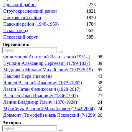
Гдовский район
2273
Стругокрасненский район
1821
Порховский район
1820
Павский район (1946-1959)
1784
Псков город
963
Псковский округ
585
Персоналии:
Филимонов Анатолий Васильевич (1951- )
98
Пушкин Александр Сергеевич (1799-1837)
89
Медников Михаил Михайлович (1933-2019)
65
Павлова Вера Ивановна
43
Яшнев Василий Иванович (1879-1962)
38
Левин Натан Феликсович (1928-2017)
35
Василев Иван Иванович (1836-1901)
27
Ленин Владимир Ильич (1870-1924)
24
Мусийчук Василий Михайлович (1942-2004)
24
Довмонт (Тимофей) князь Псковский (?-1299)
20
Авторы: