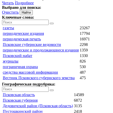
Читать
Подробнее
Выбрано для поиска:
Очистить
Ключевые слова:
газеты
23267
периодические издания
17794
периодическая печать
16971
Псковские губернские ведомости
2298
периодические и продолжающиеся издания
1359
Псковский набат
1330
журналы
826
пограничная охрана
530
средства массовой информации
487
Вестник Псковского губернского земства
475
Географическая подрубрика:
Псковская область
14589
Псковская губерния
6872
Дедовичский район (Псковская область)
3135
Пустошкинский район
2418